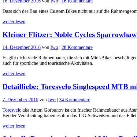
zu
16. Dezember 2016
von
Iwo
|
16 Kommentare
Custom
Dass sich der Bau eines Custom Bikes nicht nur auf die Rahmengeom
in
Reinkultur:
weiter lesen
English
STEPS
Kleiner Flitzer: Noble Cycles Sparrowha
E-
Bike
zu
14. Dezember 2016
von
Iwo
|
28 Kommentare
Kleiner
Es gibt nicht viele Rahmenbauer, die sich mit Mini-Bikes beschäftigen.
Flitzer:
auch für sportliche und touristische Aktivitäten.
Noble
Cycles
weiter lesen
Sparrowhawk
Mini-
Detailliebe: Toresvelo Singlespeed MTB m
Bike
zu
7. Dezember 2016
von
Iwo
|
34 Kommentare
Detailliebe:
Toresvelo
aka Anton Gorbunov ist ein frischer Rahmenbauer aus Astr
Toresvelo
Bei der Verarbeitung haben es ihm das TIG-Schweißen und das Fillet
Singlespeed
MTB
weiter lesen
mit
S&S