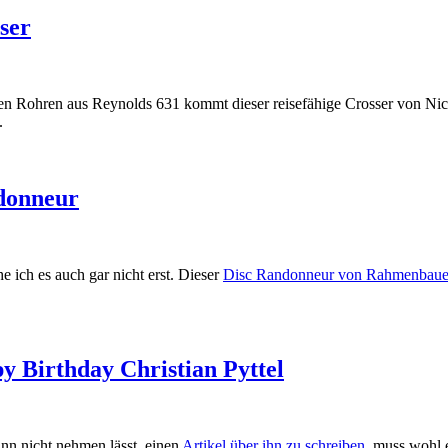
ser
ten Rohren aus Reynolds 631 kommt dieser reisefähige Crosser von Ni
.
ndonneur
e ich es auch gar nicht erst. Dieser
Disc Randonneur von Rahmenbaue
 Birthday Christian Pyttel
n nicht nehmen lässt, einen
Artikel über ihn zu schreiben
, muss wohl 