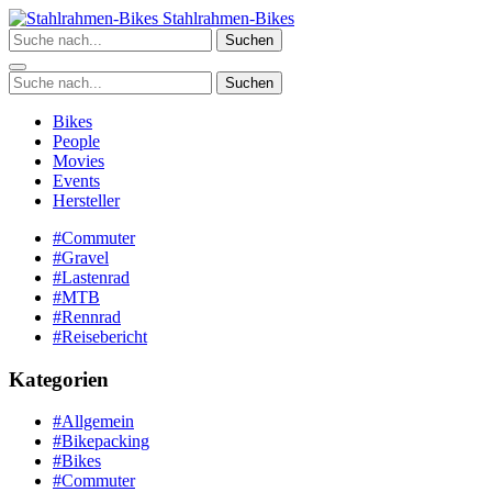
Zum
Stahlrahmen-Bikes
Inhalt
Suchen
springen
Suchen
Bikes
People
Movies
Events
Hersteller
#Commuter
#Gravel
#Lastenrad
#MTB
#Rennrad
#Reisebericht
Kategorien
#Allgemein
#Bikepacking
#Bikes
#Commuter