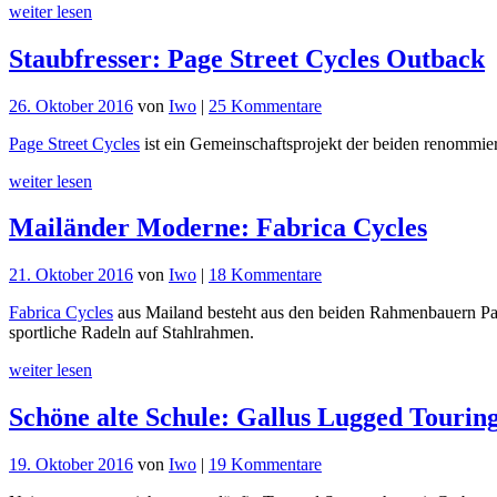
weiter lesen
Rohbox
Racer
Staubfresser: Page Street Cycles Outback
zu
26. Oktober 2016
von
Iwo
|
25 Kommentare
Staubfresser:
Page Street Cycles
ist ein Gemeinschaftsprojekt der beiden renomm
Page
Street
weiter lesen
Cycles
Outback
Mailänder Moderne: Fabrica Cycles
zu
21. Oktober 2016
von
Iwo
|
18 Kommentare
Mailänder
Fabrica Cycles
aus Mailand besteht aus den beiden Rahmenbauern Paolo
Moderne:
sportliche Radeln auf Stahlrahmen.
Fabrica
Cycles
weiter lesen
Schöne alte Schule: Gallus Lugged Tourin
zu
19. Oktober 2016
von
Iwo
|
19 Kommentare
Schöne