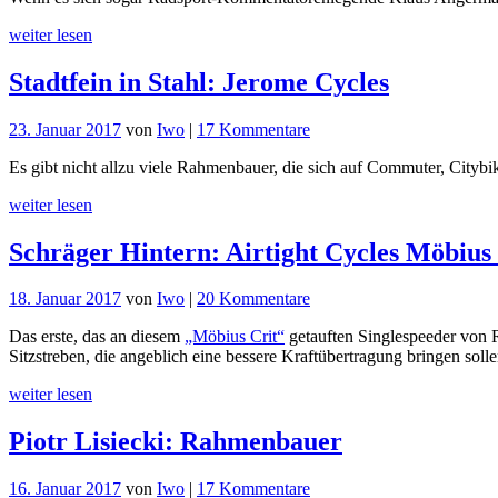
Jahrhundert
weiter lesen
Rahmenbau:
Happy
Stadtfein in Stahl: Jerome Cycles
Birthday
Christian
Pyttel
zu
23. Januar 2017
von
Iwo
|
17 Kommentare
Stadtfein
Es gibt nicht allzu viele Rahmenbauer, die sich auf Commuter, Cityb
in
Stahl:
weiter lesen
Jerome
Cycles
Schräger Hintern: Airtight Cycles Möbius
zu
18. Januar 2017
von
Iwo
|
20 Kommentare
Schräger
Das erste, das an diesem
„Möbius Crit“
getauften Singlespeeder vo
Hintern:
Sitzstreben, die angeblich eine bessere Kraftübertragung bringen solle
Airtight
Cycles
weiter lesen
Möbius
Crit
Piotr Lisiecki: Rahmenbauer
zu
16. Januar 2017
von
Iwo
|
17 Kommentare