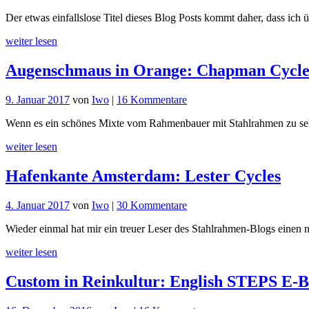
Piotr
Der etwas einfallslose Titel dieses Blog Posts kommt daher, dass ich 
Lisiecki:
Rahmenbauer
weiter lesen
Augenschmaus in Orange: Chapman Cycle
zu
9. Januar 2017
von
Iwo
|
16 Kommentare
Augenschmaus
Wenn es ein schönes Mixte vom Rahmenbauer mit Stahlrahmen zu sehen
in
Orange:
weiter lesen
Chapman
Cycles
Hafenkante Amsterdam: Lester Cycles
Mixte
zu
4. Januar 2017
von
Iwo
|
30 Kommentare
Hafenkante
Wieder einmal hat mir ein treuer Leser des Stahlrahmen-Blogs einen
Amsterdam:
Lester
weiter lesen
Cycles
Custom in Reinkultur: English STEPS E-B