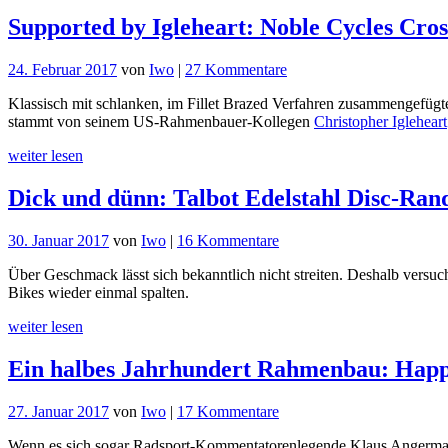
Supported by Igleheart: Noble Cycles Cros
zu
24. Februar 2017
von
Iwo
|
27 Kommentare
Supported
Klassisch mit schlanken, im Fillet Brazed Verfahren zusammengefüg
by
stammt von seinem US-Rahmenbauer-Kollegen
Christopher Igleheart
Igleheart:
Noble
weiter lesen
Cycles
Crosser
Dick und dünn: Talbot Edelstahl Disc-Ra
zu
30. Januar 2017
von
Iwo
|
16 Kommentare
Dick
Über Geschmack lässt sich bekanntlich nicht streiten. Deshalb versuch
und
Bikes wieder einmal spalten.
dünn:
Talbot
weiter lesen
Edelstahl
Disc-
Ein halbes Jahrhundert Rahmenbau: Happy
Randonneur
zu
27. Januar 2017
von
Iwo
|
17 Kommentare
Ein
Wenn es sich sogar Radsport-Kommentatorenlegende Klaus Angerman
halbes