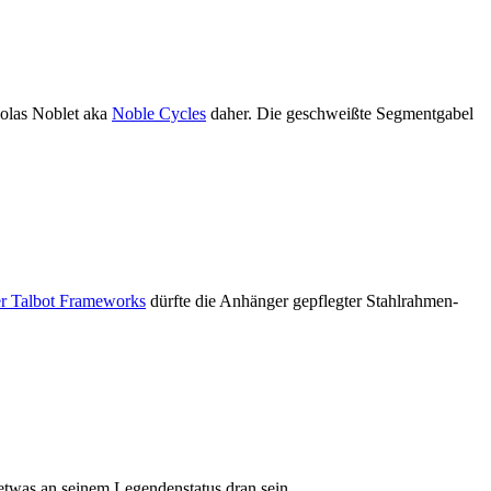
colas Noblet aka
Noble Cycles
daher. Die geschweißte Segmentgabel
r Talbot Frameworks
dürfte die Anhänger gepflegter Stahlrahmen-
etwas an seinem Legendenstatus dran sein.