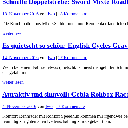
Schnelle Doppelstrebe: Sword Mixte Road
zu
18. November 2016
von
Iwo
|
18 Kommentare
Schnelle
Die Kombination aus Mixte-Stahlrahmen und Rennlenker fand ich scho
Doppelstrebe:
Sword
weiter lesen
Mixte
Roadbike
Es quietscht so schön: English Cycles Grav
zu
14. November 2016
von
Iwo
|
17 Kommentare
Es
Wenn bei einem Fahrrad etwas quietscht, ist meist mangelnder Schmie
quietscht
das gefällt mir.
so
schön:
weiter lesen
English
Cycles
Attraktiv und sinnvoll: Gebla Rohbox Rac
Gravelbike
zu
4. November 2016
von
Iwo
|
17 Kommentare
Attraktiv
Komfort-Rennräder mit Rohloff Speedhub kommen mir irgendwie bekan
und
reumütig zur guten alten Kettenschaltung zurückgekehrt bin.
sinnvoll:
Gebla