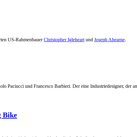
ierten US-Rahmenbauer
Christopher Igleheart
und
Joseph Ahearne
.
 Paciucci und Francesco Barbieri. Der eine Industriedesigner, der ande
g Bike