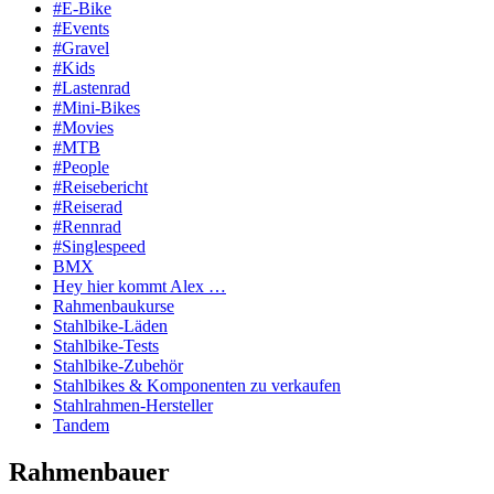
#E-Bike
#Events
#Gravel
#Kids
#Lastenrad
#Mini-Bikes
#Movies
#MTB
#People
#Reisebericht
#Reiserad
#Rennrad
#Singlespeed
BMX
Hey hier kommt Alex …
Rahmenbaukurse
Stahlbike-Läden
Stahlbike-Tests
Stahlbike-Zubehör
Stahlbikes & Komponenten zu verkaufen
Stahlrahmen-Hersteller
Tandem
Rahmenbauer