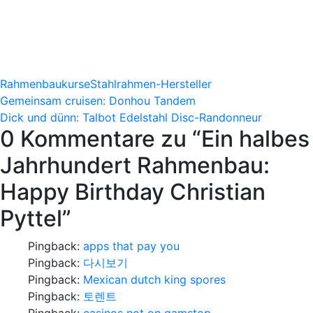
Rahmenbaukurse
Stahlrahmen-Hersteller
Beitragsnavigation
Gemeinsam cruisen: Donhou Tandem
Dick und dünn: Talbot Edelstahl Disc-Randonneur
0 Kommentare zu “
Ein halbes
Jahrhundert Rahmenbau:
Happy Birthday Christian
Pyttel
”
Pingback:
apps that pay you
Pingback:
다시보기
Pingback:
Mexican dutch king spores
Pingback:
토렌트
Pingback:
casinos not on gamstop