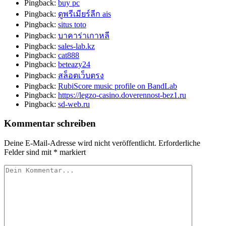
Pingback:
buy pc
Pingback:
ดูพรีเมียร์ลีก ais
Pingback:
situs toto
Pingback:
บาคาร่าเกาหลี
Pingback:
sales-lab.kz
Pingback:
cat888
Pingback:
beteazy24
Pingback:
สล็อตเว็บตรง
Pingback:
RubiScore music profile on BandLab
Pingback:
https://legzo-casino.doverennost-bez1.ru
Pingback:
sd-web.ru
Kommentar schreiben
Deine E-Mail-Adresse wird nicht veröffentlicht.
Erforderliche
Felder sind mit
*
markiert