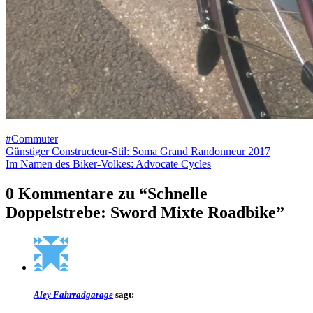
#Commuter
Beitragsnavigation
Günstiger Constructeur-Stil: Soma Grand Randonneur 2017
Im Namen des Biker-Volkes: Advocate Cycles
0 Kommentare zu “
Schnelle
Doppelstrebe: Sword Mixte Roadbike
”
Aley Fahrradgarage
sagt: