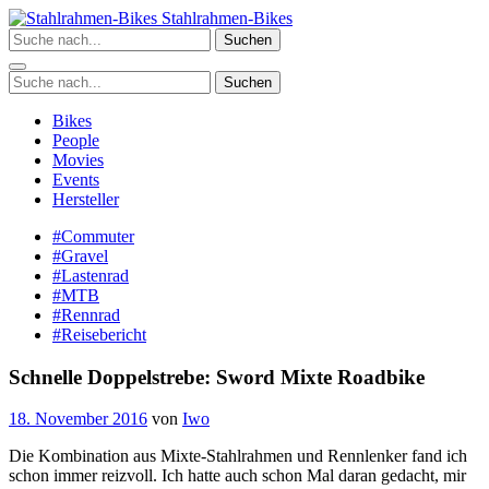
Zum
Stahlrahmen-Bikes
Inhalt
Suchen
springen
Suchen
Bikes
People
Movies
Events
Hersteller
#Commuter
#Gravel
#Lastenrad
#MTB
#Rennrad
#Reisebericht
Schnelle Doppelstrebe: Sword Mixte Roadbike
18. November 2016
von
Iwo
Die Kombination aus Mixte-Stahlrahmen und Rennlenker fand ich
schon immer reizvoll. Ich hatte auch schon Mal daran gedacht, mir