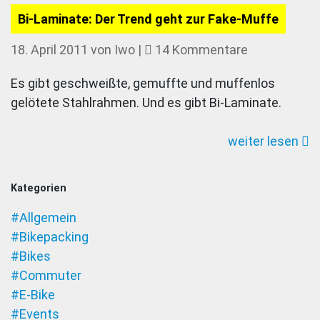
Bi-Laminate: Der Trend geht zur Fake-Muffe
zu
18. April 2011
von
Iwo
|
14 Kommentare
Bi-
Es gibt geschweißte, gemuffte und muffenlos
Laminate:
gelötete Stahlrahmen. Und es gibt Bi-Laminate.
Der
Trend
weiter lesen
geht
zur
Fake-
Kategorien
Muffe
#Allgemein
#Bikepacking
#Bikes
#Commuter
#E-Bike
#Events