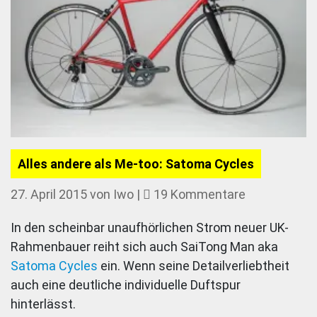
Alles andere als Me-too: Satoma Cycles
zu
27. April 2015
von
Iwo
|
19 Kommentare
Alles
In den scheinbar unaufhörlichen Strom neuer UK-
andere
Rahmenbauer reiht sich auch SaiTong Man aka
als
Satoma Cycles
ein. Wenn seine Detailverliebtheit
Me-
auch eine deutliche individuelle Duftspur
too:
hinterlässt.
Satoma