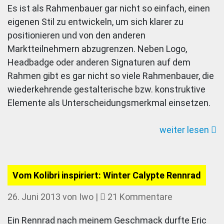
Es ist als Rahmenbauer gar nicht so einfach, einen
vorne
eigenen Stil zu entwickeln, um sich klarer zu
in
positionieren und von den anderen
der
Marktteilnehmern abzugrenzen. Neben Logo,
Kunst
Headbadge oder anderen Signaturen auf dem
des
Rahmen gibt es gar nicht so viele Rahmenbauer, die
Besond
wiederkehrende gestalterische bzw. konstruktive
Winter
Elemente als Unterscheidungsmerkmal einsetzen.
Bicycl
weiter lesen
Vom Kolibri inspiriert: Winter Calypte Rennrad
zu
26. Juni 2013
von
Iwo
|
21 Kommentare
Vom
Ein Rennrad nach meinem Geschmack durfte Eric
Kolibri