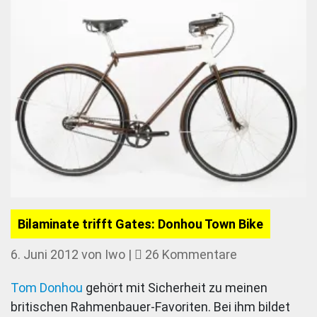
Bilaminate trifft Gates: Donhou Town Bike
zu
6. Juni 2012
von
Iwo
|
26 Kommentare
Bilaminate
Tom Donhou
gehört mit Sicherheit zu meinen
trifft
britischen Rahmenbauer-Favoriten. Bei ihm bildet
Gates: