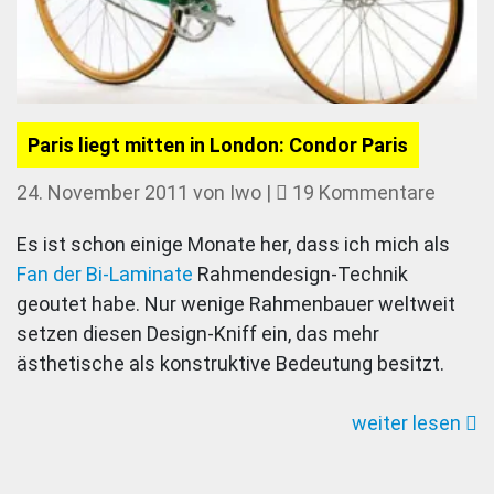
Paris liegt mitten in London: Condor Paris
zu
24. November 2011
von
Iwo
|
19 Kommentare
Paris
Es ist schon einige Monate her, dass ich mich als
liegt
Fan der Bi-Laminate
Rahmendesign-Technik
mitten
geoutet habe. Nur wenige Rahmenbauer weltweit
in
setzen diesen Design-Kniff ein, das mehr
London
ästhetische als konstruktive Bedeutung besitzt.
Condo
Paris
weiter lesen