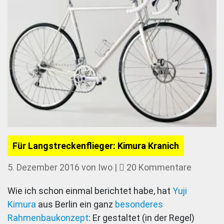
Für Langstreckenflieger: Kimura Kranich
zu
5. Dezember 2016
von
Iwo
|
20 Kommentare
Für
Wie ich schon einmal berichtet habe, hat
Yuji
Langstre
Kimura
aus Berlin ein ganz
besonderes
Kimura
Rahmenbaukonzept
: Er gestaltet (in der Regel)
Kranich