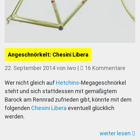
Angeschnörkelt: Chesini Libera
zu
22. September 2014
von
Iwo
|
16 Kommentare
Anges
Wer nicht gleich auf
Hetchins
-Megageschnörkel
Chesi
steht und sich stattdessen mit gemäßigtem
Liber
Barock am Rennrad zufrieden gibt, könnte mit dem
folgenden
Chesini Libera
eventuell glücklich
werden.
weiter lesen