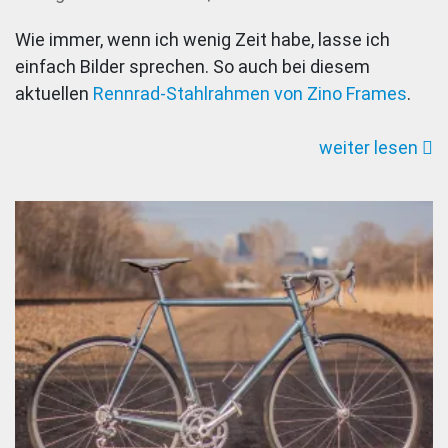
Sägezahnt
Wie immer, wenn ich wenig Zeit habe, lasse ich
mit
einfach Bilder sprechen. So auch bei diesem
Verbindun
aktuellen
Rennrad-Stahlrahmen von Zino Frames
.
Zino
Frames
weiter lesen
Rennrad