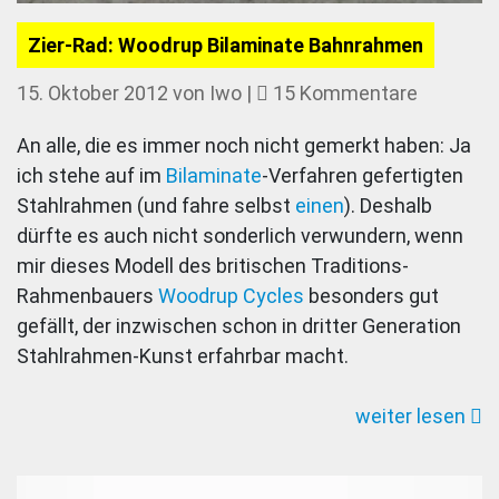
Zier-Rad: Woodrup Bilaminate Bahnrahmen
zu
15. Oktober 2012
von
Iwo
|
15 Kommentare
Zier-
An alle, die es immer noch nicht gemerkt haben: Ja
Rad:
ich stehe auf im
Bilaminate
-Verfahren gefertigten
Woodrup
Stahlrahmen (und fahre selbst
einen
). Deshalb
Bilamina
dürfte es auch nicht sonderlich verwundern, wenn
Bahnrah
mir dieses Modell des britischen Traditions-
Rahmenbauers
Woodrup Cycles
besonders gut
gefällt, der inzwischen schon in dritter Generation
Stahlrahmen-Kunst erfahrbar macht.
weiter lesen