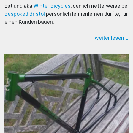
Estlund aka
Winter Bicycles
, den ich netterweise bei
inspiriert:
Bespoked Bristol
persönlich lennenlernen durfte, für
Winter
einen Kunden bauen.
Calypte
Rennrad
weiter lesen