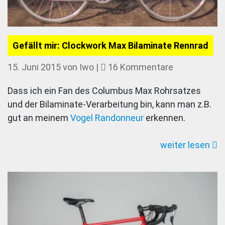
Gefällt mir: Clockwork Max Bilaminate Rennrad
zu
15. Juni 2015
von
Iwo
|
16 Kommentare
Gefällt
Dass ich ein Fan des Columbus Max Rohrsatzes
mir:
und der Bilaminate-Verarbeitung bin, kann man z.B.
Clockwork
gut an meinem
Vogel Randonneur
erkennen.
Max
Bilaminate
weiter lesen
Rennrad