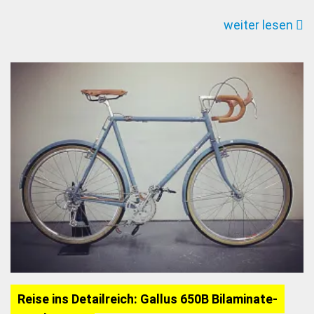
Cycles
weiter lesen
Reise ins Detailreich: Gallus 650B Bilaminate-