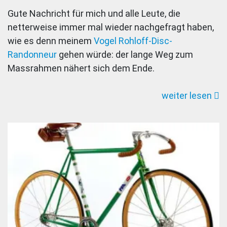
Der
Gute Nachricht für mich und alle Leute, die
lange
netterweise immer mal wieder nachgefragt haben,
Weg
wie es denn meinem
Vogel Rohloff-Disc-
zum
Randonneur
gehen würde: der lange Weg zum
Massrahme
Massrahmen nähert sich dem Ende.
Teil
3:
weiter lesen
Alles
im
Lot.