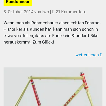
Randonneur
zu
3. Oktober 2014
von
Iwo
|
21 Kommentare
Reise
Wenn man als Rahmenbauer einen echten Fahrrad-
ins
Historiker als Kunden hat, kann man sich schon in
Detailreich
etwa vorstellen, dass am Ende kein Standard-Bike
Gallus
herauskommt. Zum Glück!
650B
Bilaminate
weiter lesen
Randonne