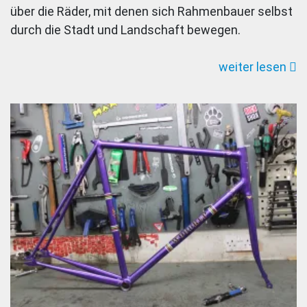
über die Räder, mit denen sich Rahmenbauer selbst
Gordon
durch die Stadt und Landschaft bewegen.
und
sein
weiter lesen
Green
Monster