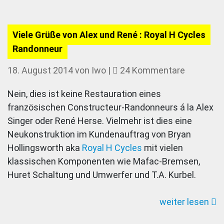
Viele Grüße von Alex und René : Royal H Cycles
Randonneur
zu
18. August 2014
von
Iwo
|
24 Kommentare
Viele
Nein, dies ist keine Restauration eines
Grüße
französischen Constructeur-Randonneurs á la Alex
von
Singer oder René Herse. Vielmehr ist dies eine
Alex
Neukonstruktion im Kundenauftrag von Bryan
und
Hollingsworth aka
Royal H Cycles
mit vielen
René
klassischen Komponenten wie Mafac-Bremsen,
:
Huret Schaltung und Umwerfer und T.A. Kurbel.
Royal
H
weiter lesen
Cycles
Randonne