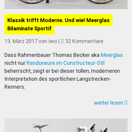
Klassik trifft Moderne. Und wie! Meerglas
Bilaminate Sportif
zu
13. März 2017
von
Iwo
|
32 Kommentare
Klassik
Dass Rahmenbauer Thomas Becker aka
Meerglas
trifft
nicht nur
Randoneure im Constructeur-Stil
Moderne.
beherrscht, zeigt er bei dieser tollen, moderneren
Und
Interpretation des sportlichen Langstrecken-
wie!
Renners.
Meerglas
Bilaminate
weiter lesen
Sportif