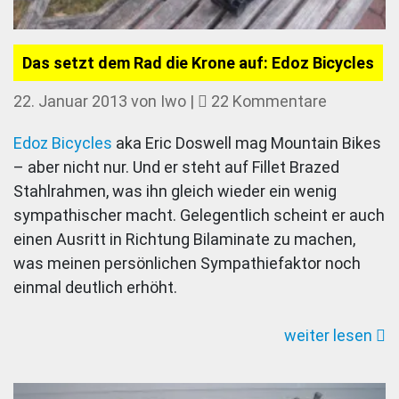
Das setzt dem Rad die Krone auf: Edoz Bicycles
zu
22. Januar 2013
von
Iwo
|
22 Kommentare
Das
Edoz Bicycles
aka Eric Doswell mag Mountain Bikes
setzt
– aber nicht nur. Und er steht auf Fillet Brazed
dem
Stahlrahmen, was ihn gleich wieder ein wenig
Rad
sympathischer macht. Gelegentlich scheint er auch
die
einen Ausritt in Richtung Bilaminate zu machen,
Krone
was meinen persönlichen Sympathiefaktor noch
auf:
einmal deutlich erhöht.
Edoz
Bicycles
weiter lesen