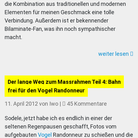
die Kombination aus traditionellen und modernen
Donhou
Elementen für meinen Geschmack eine tolle
Town
Verbindung. Außerdem ist er bekennender
Bike
Bilaminate-Fan, was ihn noch sympathischer
macht.
weiter lesen
Der lange Weg zum Massrahmen Teil 4: Bahn
frei für den Vogel Randonneur
zu
11. April 2012
von
Iwo
|
45 Kommentare
Der
Sodele, jetzt habe ich es endlich in einer der
lange
seltenen Regenpausen geschafft, Fotos vom
Weg
aufgebauten
Vogel
Randonneur zu schießen und die
zum