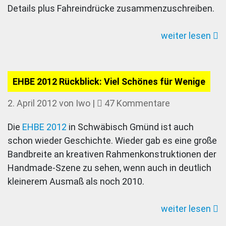
Details plus Fahreindrücke zusammenzuschreiben.
Massrahme
Teil
weiter lesen
4:
Bahn
frei
für
EHBE 2012 Rückblick: Viel Schönes für Wenige
den
zu
2. April 2012
von
Iwo
|
47 Kommentare
Vogel
EHBE
Randonneur
Die
EHBE 2012
in Schwäbisch Gmünd ist auch
2012
schon wieder Geschichte. Wieder gab es eine große
Rückblick:
Bandbreite an kreativen Rahmenkonstruktionen der
Viel
Handmade-Szene zu sehen, wenn auch in deutlich
Schönes
kleinerem Ausmaß als noch 2010.
für
Wenige
weiter lesen