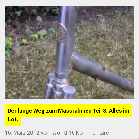
Der lange Weg zum Massrahmen Teil 3: Alles im
Lot.
zu
16. März 2012
von
Iwo
|
16 Kommentare