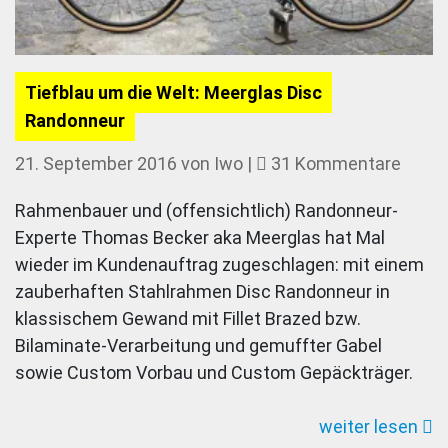
Tiefblau um die Welt: Meerglas Disc
Randonneur
zu
21. September 2016
von
Iwo
|
31 Kommentare
Tiefb
Rahmenbauer und (offensichtlich) Randonneur-
um
Experte Thomas Becker aka Meerglas hat Mal
die
wieder im Kundenauftrag zugeschlagen: mit einem
Welt:
zauberhaften Stahlrahmen Disc Randonneur in
Meerg
klassischem Gewand mit Fillet Brazed bzw.
Disc
Bilaminate-Verarbeitung und gemuffter Gabel
Rand
sowie Custom Vorbau und Custom Gepäckträger.
weiter lesen