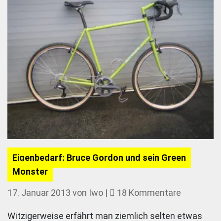
Eigenbedarf: Bruce Gordon und sein Green
Monster
zu
17. Januar 2013
von
Iwo
|
18 Kommentare
Eigenbeda
Witzigerweise erfährt man ziemlich selten etwas
Bruce