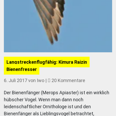
Langstreckenflugfähig: Kimura Raizin
Bienenfresser
zu
6. Juli 2017
von
Iwo
|
20 Kommentare
Langstreckenfl
Der Bienenfänger (Merops Apiaster) ist ein wirklich
Kimura
hübscher Vogel. Wenn man dann noch
Raizin
leidenschaftlicher Ornithologe ist und den
Bienenfresser
Bienenfänger als Lieblingsvogel betrachtet,