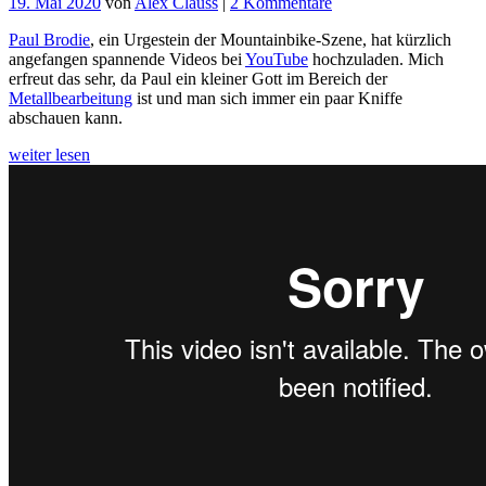
zu
19. Mai 2020
von
Alex Clauss
|
2 Kommentare
Movie-
Paul Brodie
, ein Urgestein der Mountainbike-Szene, hat kürzlich
Monday:
angefangen spannende Videos bei
YouTube
hochzuladen. Mich
Paul
erfreut das sehr, da Paul ein kleiner Gott im Bereich der
Brodie
Metallbearbeitung
ist und man sich immer ein paar Kniffe
baut
abschauen kann.
einen
Vorbau
weiter lesen