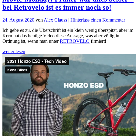
bei Retrovelo ist es immer noch so!
für
24. August 2020
von
Alex Clauss
|
Hinterlass einen Kommentar
Movi
Ich gebe es zu, die Überschrift ist ein klein wenig überspitzt, aber im
Mond
Kern hat das heutige Video diese Aussage, was aber völlig in
Frühe
Ordnung ist, wenn man unter
RETROVELO
firmiert!
war
alles
weiter lesen
besse
–
bei
Retro
ist
es
imme
noch
so!