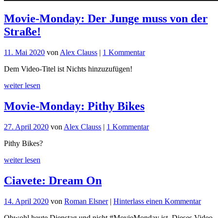
Movie-Monday: Der Junge muss von der
Straße!
zu
11. Mai 2020
von
Alex Clauss
|
1 Kommentar
Movie-
Dem Video-Titel ist Nichts hinzuzufügen!
Monday:
Der
weiter lesen
Junge
muss
Movie-Monday: Pithy Bikes
von
der
Straße!
zu
27. April 2020
von
Alex Clauss
|
1 Kommentar
Movie-
Pithy Bikes?
Monday:
Pithy
weiter lesen
Bikes
Ciavete: Dream On
für
14. April 2020
von
Roman Elsner
|
Hinterlass einen Kommentar
Ciave
Obwohl heute Dienstag und nicht #MovieMonday ist. Dieses Video