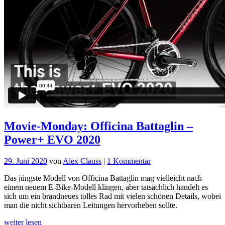
Movie-Monday: Officina Battaglin –
Power+ EVO 2020
zu
29. Juni 2020
von
Alex Clauss
|
1 Kommentar
Movie-
Das jüngste Modell von Officina Battaglin mag vielleicht nach
Monday:
einem neuem E-Bike-Modell klingen, aber tatsächlich handelt es
Officina
sich um ein brandneues tolles Rad mit vielen schönen Details, wobei
Battaglin
man die nicht sichtbaren Leitungen hervorheben sollte.
–
Power+
weiter lesen
EVO