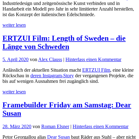
Industriedesign und zeitgenössische Kunst verbinden und in
Stählerne
Handarbeit ein Modell pro Jahr in sehr limitierter Anzahl herstellen,
Kunstwerke
ist das Konzept der italienischen Edelschmiede.
aus
Italien
weiter lesen
ERTZUI Film: Length of Sweden – die
Länge von Schweden
für
5. April 2020
von
Alex Clauss
|
Hinterlass einen Kommentar
ERTZUI
Anlässlich der aktuellen Situation macht
ERTZUI Film
, eine kleine
Film:
Rückschau in
deren Instagram-Story
der vergangenen Projekte, die
Length
bis auf wenigen Ausnahmen frei zugänglich sind.
of
Sweden
weiter lesen
–
die
Framebuilder Friday am Samstag: Dear
Länge
von
Susan
Schwede
für
28. März 2020
von
Roman Elsner
|
Hinterlass einen Kommentar
Frame
Petor Georgallou alias
Dear Susan
baut Räder aus Stahl – aber nicht
Frida