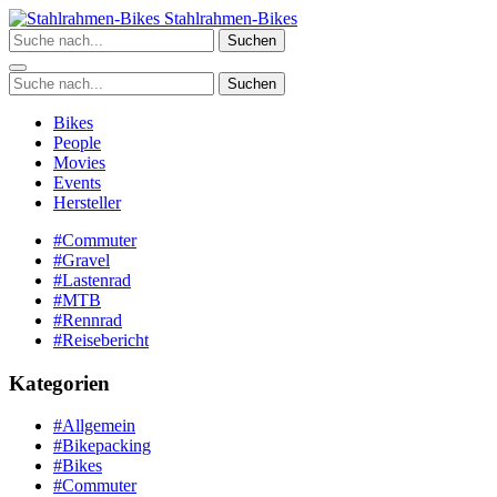
Zum
Stahlrahmen-Bikes
Inhalt
Suchen
springen
Suchen
Bikes
People
Movies
Events
Hersteller
#Commuter
#Gravel
#Lastenrad
#MTB
#Rennrad
#Reisebericht
Kategorien
#Allgemein
#Bikepacking
#Bikes
#Commuter