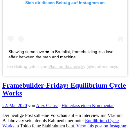
Sieh dir diesen Beitrag auf Instagram an
Showing some love ❤️ to Brutalist, framebuilding is a love
affair between the man and machine...
Ein Beitrag geteilt von
Vladimir Balahovsky
(@equilibriumcycles) am
Framebuilder-Friday: Equilibrium Cycle
Works
für
22. Mai 2020
von
Alex Clauss
|
Hinterlass einen Kommentar
Framebui
Der heutige Post soll eine Vorschau auf ein Interview mit ​Vladimir
Friday:
Balahovsky sein, der als Rahmenbauer unter
Equilibrium Cycle
Equilibr
Works
in Tokio feine Stahlrahmen baut.
View this post on Instagram
Cycle