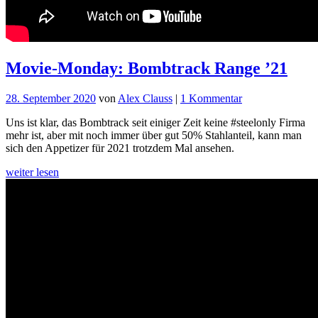
Movie-Monday: Bombtrack Range ’21
zu
28. September 2020
von
Alex Clauss
|
1 Kommentar
Movie-
Uns ist klar, das Bombtrack seit einiger Zeit keine #steelonly Firma
Monday:
mehr ist, aber mit noch immer über gut 50% Stahlanteil, kann man
Bombtrack
sich den Appetizer für 2021 trotzdem Mal ansehen.
Range
’21
weiter lesen