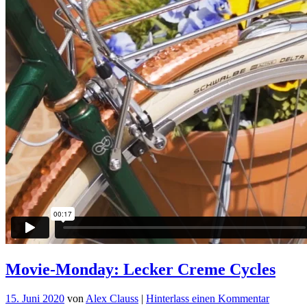
Movie-Monday: Lecker Creme Cycles
für
15. Juni 2020
von
Alex Clauss
|
Hinterlass einen Kommentar