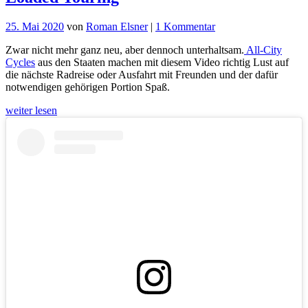
zu
25. Mai 2020
von
Roman Elsner
|
1 Kommentar
Movie-
Zwar nicht mehr ganz neu, aber dennoch unterhaltsam.
All-City
Monday:
Cycles
aus den Staaten machen mit diesem Video richtig Lust auf
Funky
die nächste Radreise oder Ausfahrt mit Freunden und der dafür
Space
notwendigen gehörigen Portion Spaß.
Horse
Disc
weiter lesen
Loaded
Touring