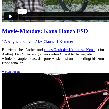
Movie-Monday: Kona Honzo ESD
zu
17. August 2020
von
Alex Clauss
|
1 Kommentar
Movie-
Ein ziemliches flaches und
neues Gerät der Kultmarke Kona
ist im
Monday:
Anflug. Das Video mag einen steifen Charakter haben, aber ich
Kona
würde behaupten, dass das pure Absicht ist und unbedingt bis zum
Honzo
Ende schauen!
ESD
weiter lesen