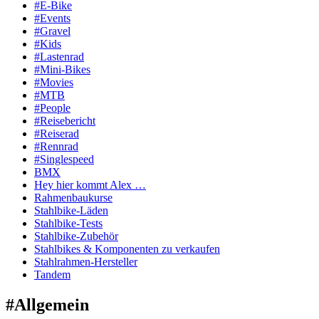
#E-Bike
#Events
#Gravel
#Kids
#Lastenrad
#Mini-Bikes
#Movies
#MTB
#People
#Reisebericht
#Reiserad
#Rennrad
#Singlespeed
BMX
Hey hier kommt Alex …
Rahmenbaukurse
Stahlbike-Läden
Stahlbike-Tests
Stahlbike-Zubehör
Stahlbikes & Komponenten zu verkaufen
Stahlrahmen-Hersteller
Tandem
#Allgemein