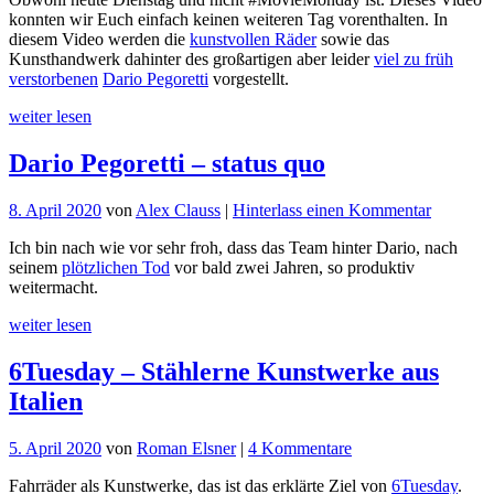
Drea
konnten wir Euch einfach keinen weiteren Tag vorenthalten. In
On
diesem Video werden die
kunstvollen Räder
sowie das
Kunsthandwerk dahinter des großartigen aber leider
viel zu früh
verstorbenen
Dario Pegoretti
vorgestellt.
weiter lesen
Dario Pegoretti – status quo
für
8. April 2020
von
Alex Clauss
|
Hinterlass einen Kommentar
Dario
Ich bin nach wie vor sehr froh, dass das Team hinter Dario, nach
Pegoretti
seinem
plötzlichen Tod
vor bald zwei Jahren, so produktiv
–
weitermacht.
status
quo
weiter lesen
6Tuesday – Stählerne Kunstwerke aus
Italien
zu
5. April 2020
von
Roman Elsner
|
4 Kommentare
6Tuesday
Fahrräder als Kunstwerke, das ist das erklärte Ziel von
6Tuesday
.
–