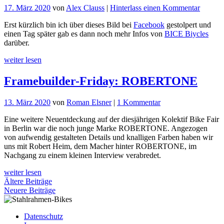
für
17. März 2020
von
Alex Clauss
|
Hinterlass einen Kommentar
BICE
Erst kürzlich bin ich über dieses Bild bei
Facebook
gestolpert und
maleris
einen Tag später gab es dann noch mehr Infos von
BICE Biycles
darüber.
weiter lesen
Framebuilder-Friday: ROBERTONE
zu
13. März 2020
von
Roman Elsner
|
1 Kommentar
Framebuilder-
Eine weitere Neuentdeckung auf der diesjährigen Kolektif Bike Fair
Friday:
in Berlin war die noch junge Marke ROBERTONE. Angezogen
ROBERTONE
von aufwendig gestalteten Details und knalligen Farben haben wir
uns mit Robert Heim, dem Macher hinter ROBERTONE, im
Nachgang zu einem kleinen Interview verabredet.
weiter lesen
Beitragsnavigation
Ältere Beiträge
Neuere Beiträge
Datenschutz