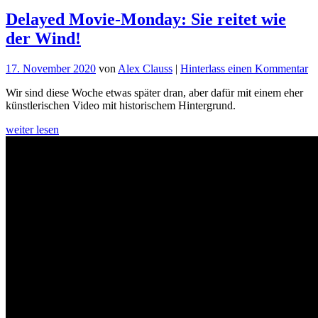
Delayed Movie-Monday: Sie reitet wie
der Wind!
fü
17. November 2020
von
Alex Clauss
|
Hinterlass einen Kommentar
D
Wir sind diese Woche etwas später dran, aber dafür mit einem eher
M
künstlerischen Video mit historischem Hintergrund.
M
Si
weiter lesen
re
w
de
W