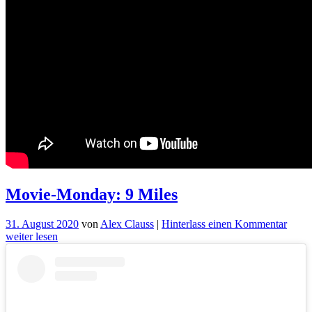
Movie-Monday: 9 Miles
für
31. August 2020
von
Alex Clauss
|
Hinterlass einen Kommentar
Movi
weiter lesen
Mond
9
Miles