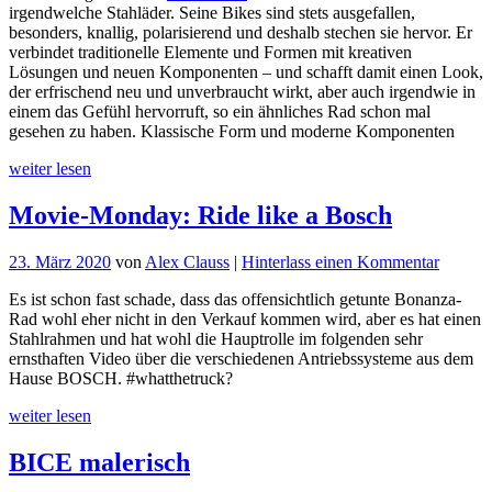
irgendwelche Stahläder. Seine Bikes sind stets ausgefallen,
am
besonders, knallig, polarisierend und deshalb stechen sie hervor. Er
Sams
verbindet traditionelle Elemente und Formen mit kreativen
Dear
Lösungen und neuen Komponenten – und schafft damit einen Look,
Susa
der erfrischend neu und unverbraucht wirkt, aber auch irgendwie in
einem das Gefühl hervorruft, so ein ähnliches Rad schon mal
gesehen zu haben. Klassische Form und moderne Komponenten
weiter lesen
Movie-Monday: Ride like a Bosch
für
23. März 2020
von
Alex Clauss
|
Hinterlass einen Kommentar
Movie-
Es ist schon fast schade, dass das offensichtlich getunte Bonanza-
Monday
Rad wohl eher nicht in den Verkauf kommen wird, aber es hat einen
Ride
Stahlrahmen und hat wohl die Hauptrolle im folgenden sehr
like
ernsthaften Video über die verschiedenen Antriebssysteme aus dem
a
Hause BOSCH. #whatthetruck?
Bosch
weiter lesen
BICE malerisch