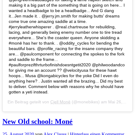
making it a big part of the something that is going on here... I
wanted a headbadge to be a headbadge... And G dang
it...Jen made it. . @jerry.jm.smith for making butts' dreams
come true one amazing saddle at a time.
#jerryleatherwhisperer . @real.chartreuse for rebuilding,
lacing, and generally being enemy number one to tire tread
everywhere... She's the coaster queen. Anyone skidding a
#monē has her to thank. . @oddity_cycles for bending the
beautiful bars. @profile_racing for the insane company they
are... @paulcomponent for connecting the spokes to the fork
and saddle to the frame...
#paulforprezifthrturbofinishdoesntgetit2020 @philwoodandco
for giving me an account ?? @velocityusa for these hawt
hoops... Musa @kongabicycles for the yoke Did I even do
anything here? . Justin wanted all the brazing... Did my best
to deliver. Comment below with reasons why he should have
gotten a yeti instead.
Ein Beitrag geteilt von
Cjell Monē
(@monebikes) am
Mai 26, 2020 um 2:51 PDT
New Old school: Moné
für
25. August 2020
von
Alex Clauss
|
Hinterlass einen Kommentar