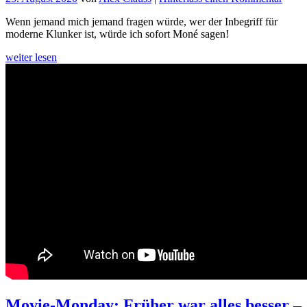
New
Wenn jemand mich jemand fragen würde, wer der Inbegriff für
Old
moderne Klunker ist, würde ich sofort Moné sagen!
schoo
Moné
weiter lesen
Movie-Monday: Früher war alles besser –