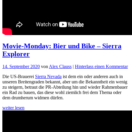
Movie-Monday: Bier und Bike – Sierra
Explorer
fü
14. September 2020
von
Alex Clauss
|
Hinterlass einen Kommentar
M
Die US-Brauerei
Sierra Nevada
ist dem ein oder anderen auch in
M
unseren Breitengraden bekannt, aber um die Bekanntheit ein wenig
Bi
zu steigern, betraut die PR-Abteilung hin und wieder Rahmenbauer
u
ein Rad zu bauen, das diese wohl ziemlich frei dem Thema oder
Bi
dem drumherum widmen dürfen.
–
Si
weiter lesen
Ex