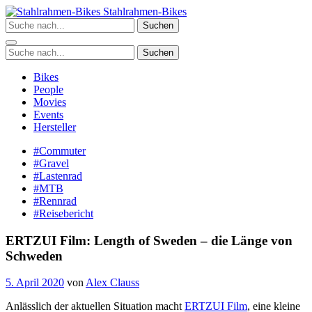
Zum
Stahlrahmen-Bikes
Inhalt
Suchen
springen
Suchen
Bikes
People
Movies
Events
Hersteller
#Commuter
#Gravel
#Lastenrad
#MTB
#Rennrad
#Reisebericht
ERTZUI Film: Length of Sweden – die Länge von
Schweden
5. April 2020
von
Alex Clauss
Anlässlich der aktuellen Situation macht
ERTZUI Film
, eine kleine