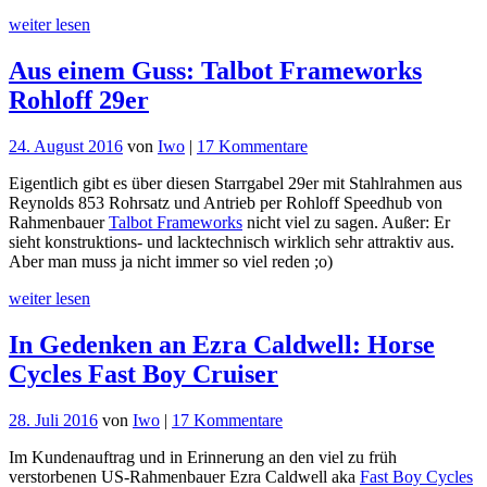
Racer
weiter lesen
Aus einem Guss: Talbot Frameworks
Rohloff 29er
zu
24. August 2016
von
Iwo
|
17 Kommentare
Aus
Eigentlich gibt es über diesen Starrgabel 29er mit Stahlrahmen aus
einem
Reynolds 853 Rohrsatz und Antrieb per Rohloff Speedhub von
Guss:
Rahmenbauer
Talbot Frameworks
nicht viel zu sagen. Außer: Er
Talbot
sieht konstruktions- und lacktechnisch wirklich sehr attraktiv aus.
Frameworks
Aber man muss ja nicht immer so viel reden ;o)
Rohloff
29er
weiter lesen
In Gedenken an Ezra Caldwell: Horse
Cycles Fast Boy Cruiser
zu
28. Juli 2016
von
Iwo
|
17 Kommentare
In
Im Kundenauftrag und in Erinnerung an den viel zu früh
Gedenken
verstorbenen US-Rahmenbauer Ezra Caldwell aka
Fast Boy Cycles
an