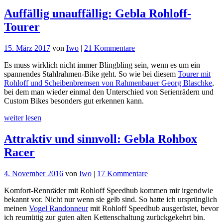
Auffällig unauffällig: Gebla Rohloff-
Tourer
zu
15. März 2017
von
Iwo
|
21 Kommentare
Auffällig
Es muss wirklich nicht immer Blingbling sein, wenn es um ein
unauffällig:
spannendes Stahlrahmen-Bike geht. So wie bei diesem
Tourer mit
Gebla
Rohloff und Scheibenbremsen von Rahmenbauer Georg Blaschke
,
Rohloff-
bei dem man wieder einmal den Unterschied von Serienrädern und
Tourer
Custom Bikes besonders gut erkennen kann.
weiter lesen
Attraktiv und sinnvoll: Gebla Rohbox
Racer
zu
4. November 2016
von
Iwo
|
17 Kommentare
Attraktiv
Komfort-Rennräder mit Rohloff Speedhub kommen mir irgendwie
und
bekannt vor. Nicht nur wenn sie gelb sind. So hatte ich ursprünglich
sinnvoll:
meinen
Vogel Randonneur
mit Rohloff Speedhub ausgerüstet, bevor
Gebla
ich reumütig zur guten alten Kettenschaltung zurückgekehrt bin.
Rohbox