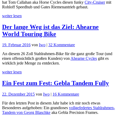
hat Tom Callahan aka Horse Cycles diesen funky
City-Cruiser
mit
Ezra
Rohloff Speedhub und Gates Riemenantrieb gebaut.
Caldwell:
Horse
weiter lesen
Cycles
Fast
Der lange Weg ist das Ziel: Ahearne
Boy
Cruiser
World Touring Bike
zu
19. Februar 2016
von
Iwo
|
32 Kommentare
Der
An diesem 26 Zoll Stahlrahmen-Bike für die ganz große Tour (und
lange
einen offensichtlich großen Kunden) von
Ahearne Cycles
gibt es
Weg
wirklich jede Menge zu entdecken.
ist
das
weiter lesen
Ziel:
Ahearne
Ein Fest zum Fest: Gebla Tandem Fully
World
Touring
Bike
zu
22. Dezember 2015
von
Iwo
|
16 Kommentare
Ein
Für den letzten Post in diesem Jahr habe ich mir noch etwas
Fest
Besonderes aufgehoben: Ein grandioses
vollgefedertes Stahlrahmen-
zum
Tandem von Georg Blaschke
aka Gebla Precision Frames.
Fest: