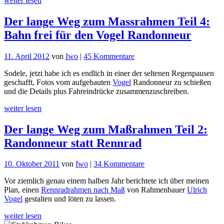
weiter lesen
mit
dem
Der lange Weg zum Massrahmen Teil 4:
Vogel
Randonneur
Bahn frei für den Vogel Randonneur
zu
11. April 2012
von
Iwo
|
45 Kommentare
Der
Sodele, jetzt habe ich es endlich in einer der seltenen Regenpausen
lange
geschafft, Fotos vom aufgebauten
Vogel
Randonneur zu schießen
Weg
und die Details plus Fahreindrücke zusammenzuschreiben.
zum
Massrahmen
weiter lesen
Teil
4:
Der lange Weg zum Maßrahmen Teil 2:
Bahn
frei
Randonneur statt Rennrad
für
den
zu
Vogel
10. Oktober 2011
von
Iwo
|
34 Kommentare
Der
Randonneur
Vor ziemlich genau einem halben Jahr berichtete ich über meinen
lange
Plan, einen
Rennradrahmen nach Maß
von Rahmenbauer
Ulrich
Weg
Vogel
gestalten und löten zu lassen.
zum
Maßrahmen
weiter lesen
Teil