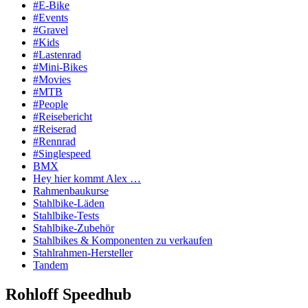
#E-Bike
#Events
#Gravel
#Kids
#Lastenrad
#Mini-Bikes
#Movies
#MTB
#People
#Reisebericht
#Reiserad
#Rennrad
#Singlespeed
BMX
Hey hier kommt Alex …
Rahmenbaukurse
Stahlbike-Läden
Stahlbike-Tests
Stahlbike-Zubehör
Stahlbikes & Komponenten zu verkaufen
Stahlrahmen-Hersteller
Tandem
Rohloff Speedhub