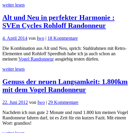
Gebla
weiter lesen
Tandem
Fully
Alt und Neu in perfekter Harmonie :
SVEn Cycles Rohloff Randonneur
zu
4. April 2014
von
Iwo
|
18 Kommentare
Alt
Die Kombination aus Alt und Neu, sprich: Stahlrahmen mit Retro-
und
Elementen und Rohloff Speedhub habe ich ja auch schon an
Neu
meinem
Vogel Randonneur
ausgiebig testen dürfen.
in
perfekter
weiter lesen
Harmonie
:
Genuss der neuen Langsamkeit: 1.800km
SVEn
Cycles
mit dem Vogel Randonneur
Rohloff
Randonneur
zu
22. Juni 2012
von
Iwo
|
29 Kommentare
Genuss
Nachdem ich nun gute 2 Monate und rund 1.800 km meinen Vogel
der
Randonneur fahren darf, ist es Zeit für ein kurzes Fazit. Mit einem
neuen
Wort: grandios!
Langsamkeit:
1.800km