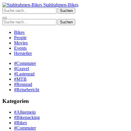
Zum
Stahlrahmen-Bikes
Inhalt
Suchen
springen
Suchen
Bikes
People
Movies
Events
Hersteller
#Commuter
#Gravel
#Lastenrad
#MTB
#Rennrad
#Reisebericht
Kategorien
#Allgemein
#Bikepacking
#Bikes
#Commuter