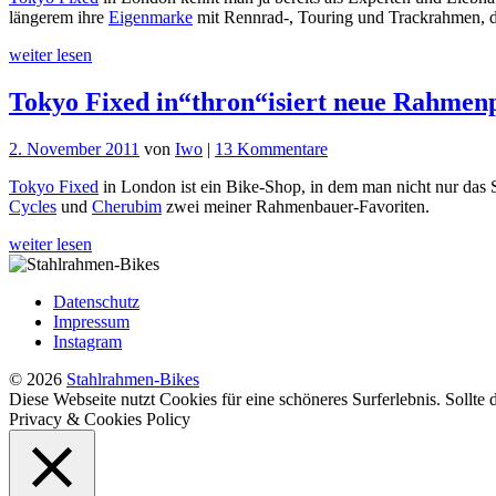
längerem ihre
Eigenmarke
mit Rennrad-, Touring und Trackrahmen, di
zwischen
Japan
weiter lesen
und
London:
Tokyo Fixed in“thron“isiert neue Rahmenp
Tokyo
Fixed
ONO
zu
2. November 2011
von
Iwo
|
13 Kommentare
Tokyo
Tokyo Fixed
in London ist ein Bike-Shop, in dem man nicht nur das 
Fixed
Cycles
und
Cherubim
zwei meiner Rahmenbauer-Favoriten.
in“thron“isiert
neue
weiter lesen
Rahmenpalette
Datenschutz
Impressum
Instagram
© 2026
Stahlrahmen-Bikes
Diese Webseite nutzt Cookies für eine schöneres Surferlebnis. Sollte
Privacy & Cookies Policy