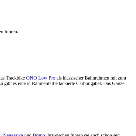
en führen.
das Trackbike
ONO Low Pro
als klassischer Bahnrahmen mit zum
u gibt es eine in Rahmenfarbe lackierte Carbongabel. Das Ganze
i
,
Nagasawa
und
Bruno
. Inzwischen führen sie auch schon seit