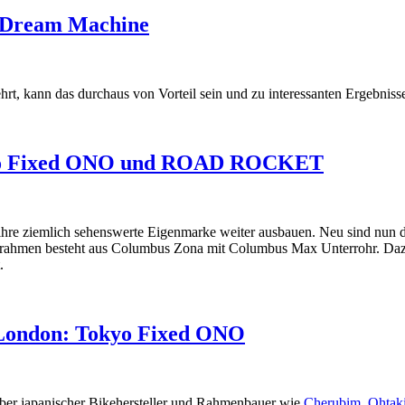
o Dream Machine
rt, kann das durchaus von Vorteil sein und zu interessanten Ergebniss
Tokyo Fixed ONO und ROAD ROCKET
 ihre ziemlich sehenswerte Eigenmarke weiter ausbauen. Neu sind nun 
ahlrahmen besteht aus Columbus Zona mit Columbus Max Unterrohr. Daz
.
 London: Tokyo Fixed ONO
aber japanischer Bikehersteller und Rahmenbauer wie
Cherubim
,
Ohtak