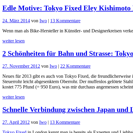
Edle Motive: Tokyo Fixed Eley Kishimot
zu
24. März 2014
von
Iwo
|
13 Kommentare
Edle
Wenn man als Bike-Hersteller in Künstler- und Designerkreisen verkeh
Motive:
Tokyo
weiter lesen
Fixed
Eley
2 Schönheiten für Bahn und Strasse: 
Kishimoto
Dream
Machine
zu
27. November 2012
von
Iwo
|
22 Kommentare
2
Neues für 2013 gibt es auch von Tokyo Fixed, die freundlicherweise
Schönheiten
Steuerrohr leicht abgesenktem Oberrohr. Der muffenlos gelötete St
für
kostet 775 Pfund (= 950 Euro), was mir durchaus angemessen scheint
Bahn
und
weiter lesen
Strasse:
Tokyo
Schnelle Verbindung zwischen Japan und
Fixed
ONO
und
zu
27. April 2012
von
Iwo
|
13 Kommentare
ROAD
Schnelle
ROCKET
Tokyo Fixed
in London kennt man ja bereits als Experten und Liebh
Verbindung