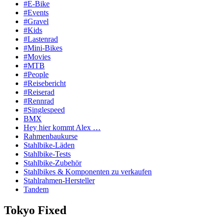
#E-Bike
#Events
#Gravel
#Kids
#Lastenrad
#Mini-Bikes
#Movies
#MTB
#People
#Reisebericht
#Reiserad
#Rennrad
#Singlespeed
BMX
Hey hier kommt Alex …
Rahmenbaukurse
Stahlbike-Läden
Stahlbike-Tests
Stahlbike-Zubehör
Stahlbikes & Komponenten zu verkaufen
Stahlrahmen-Hersteller
Tandem
Tokyo Fixed