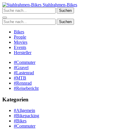
Zum
Stahlrahmen-Bikes
Inhalt
Suchen
springen
Suchen
Bikes
People
Movies
Events
Hersteller
#Commuter
#Gravel
#Lastenrad
#MTB
#Rennrad
#Reisebericht
Kategorien
#Allgemein
#Bikepacking
#Bikes
#Commuter