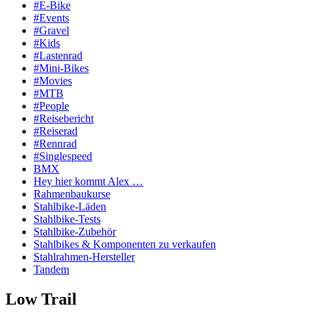
#E-Bike
#Events
#Gravel
#Kids
#Lastenrad
#Mini-Bikes
#Movies
#MTB
#People
#Reisebericht
#Reiserad
#Rennrad
#Singlespeed
BMX
Hey hier kommt Alex …
Rahmenbaukurse
Stahlbike-Läden
Stahlbike-Tests
Stahlbike-Zubehör
Stahlbikes & Komponenten zu verkaufen
Stahlrahmen-Hersteller
Tandem
Low Trail