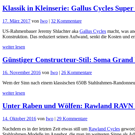
Klassik in Kleinserie: Gallus Cycles Sup
zu
17. März 2017
von
Iwo
|
32 Kommentare
Klassik
US-Rahmenbauer Jeremy Shlachter aka
Gallus Cycles
macht, was and
in
Konstruktion. Das reduziert seinen Aufwand, senkt die Kosten und 
Kleinserie:
Gallus
weiter lesen
Cycles
Super
Günstiger Constructeur-Stil: Soma Gran
Randonneur
zu
16. November 2016
von
Iwo
|
26 Kommentare
Günstiger
Wem der Sinn nach einem klassischen 650B Stahlrahmen-Randonneur m
Constructeur-
Stil:
weiter lesen
Soma
Grand
Unter Raben und Wölfen: Rawland RAVN 
Randonneur
2017
zu
14. Oktober 2016
von
Iwo
|
29 Kommentare
Unter
Nachdem es in der letzten Zeit etwas still um
Rawland Cycles
geworde
Raben
Stahlrahmen-Modelle im Angebot, die man im weitesten Sinne als Ad
und