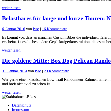
Wölfen:
weiter lesen
Rawland
RAVN
Belastbares für lange und kurze Touren: N
und
ULV
Adventure
zu
6. Januar 2016
von
Iwo
|
16 Kommentare
Bikes
Belastbares
Es kommt vor, dass an manchen Custom Bikes die individuell geferti
für
erscheint, ist es die besondere Gepäckträgerkonstruktion, die es zu bet
lange
und
weiter lesen
kurze
Touren:
Die goldene Mitte: Box Dog Pelican Rand
Neues
von
Gallus
zu
31. Januar 2014
von
Iwo
|
29 Kommentare
Cycles
Die
Wer gerne einen klassischen Low-Trail Randonneur-Rahmen fahren mö
goldene
und breit nicht viel zu sehen ist.
Mitte:
Box
weiter lesen
Dog
Pelican
Randonneur
Datenschutz
Impressum