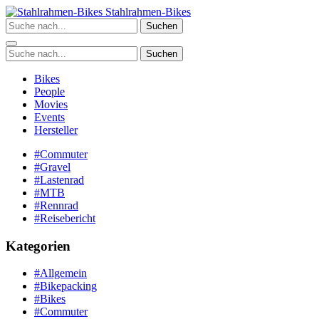
Zum
Stahlrahmen-Bikes
Inhalt
Suchen
springen
Suchen
Bikes
People
Movies
Events
Hersteller
#Commuter
#Gravel
#Lastenrad
#MTB
#Rennrad
#Reisebericht
Kategorien
#Allgemein
#Bikepacking
#Bikes
#Commuter