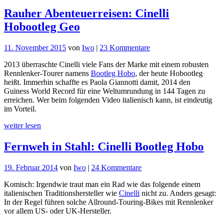
Rauher Abenteuerreisen: Cinelli
Hobootleg Geo
zu
11. November 2015
von
Iwo
|
23 Kommentare
Rauher
2013 überraschte Cinelli viele Fans der Marke mit einem robusten
Abenteuerreisen:
Rennlenker-Tourer namens
Bootleg Hobo
, der heute Hobootleg
Cinelli
heißt. Immerhin schaffte es Paola Giannotti damit, 2014 den
Hobootleg
Guiness World Record für eine Weltumrundung in 144 Tagen zu
Geo
erreichen. Wer beim folgenden Video italienisch kann, ist eindeutig
im Vorteil.
weiter lesen
Fernweh in Stahl: Cinelli Bootleg Hobo
zu
19. Februar 2014
von
Iwo
|
24 Kommentare
Fernweh
Komisch: Irgendwie traut man ein Rad wie das folgende einem
in
italienischen Traditionshersteller wie
Cinelli
nicht zu. Anders gesagt:
Stahl:
In der Regel führen solche Allround-Touring-Bikes mit Rennlenker
Cinelli
vor allem US- oder UK-Hersteller.
Bootleg
Hobo