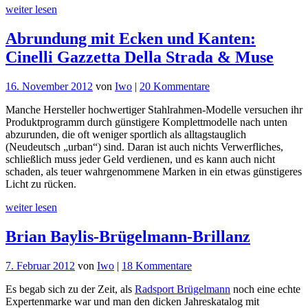
weiter lesen
Abrundung mit Ecken und Kanten:
Cinelli Gazzetta Della Strada & Muse
zu
16. November 2012
von
Iwo
|
20 Kommentare
Abrundung
Manche Hersteller hochwertiger Stahlrahmen-Modelle versuchen ihr
mit
Produktprogramm durch günstigere Komplettmodelle nach unten
Ecken
abzurunden, die oft weniger sportlich als alltagstauglich
und
(Neudeutsch „urban“) sind. Daran ist auch nichts Verwerfliches,
Kanten:
schließlich muss jeder Geld verdienen, und es kann auch nicht
Cinelli
schaden, als teuer wahrgenommene Marken in ein etwas günstigeres
Gazzetta
Licht zu rücken.
Della
Strada
weiter lesen
&
Muse
Brian Baylis-Brügelmann-Brillanz
zu
7. Februar 2012
von
Iwo
|
18 Kommentare
Brian
Es begab sich zu der Zeit, als
Radsport Brügelmann
noch eine echte
Baylis-
Expertenmarke war und man den dicken Jahreskatalog mit
Brügelmann-