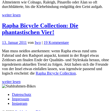
Altmeistern wie Colnago, Raleigh, Pinarello oder Alan so oft
Brillanz
durchblätterte, bis die Klebebindung endgültig den Geist aufgab.
weiter lesen
Rapha Bicycle Collection: Die
phantastischen Vier!
zu
13. Januar 2011
von
Iwo
|
19 Kommentare
Rapha
Man muss neidlos anerkennen: wenn Rapha etwas rund ums
Bicycle
Fahrrad und den Radsport anpackt, kommt in der Regel etwas
Collection:
Zeitloses am finalen Ende der Qualitäts- und Styleskala heraus, ohne
Die
irgendeinem aktuellen Trend zu folgen. Jetzt haben sich die Freunde
phantastischen
von der Insel etwas einfallen lassen, was irgendwie passend und
Vier!
logisch erscheint: die
Rapha Bicycle Collection
.
weiter lesen
Datenschutz
Impressum
Instagram