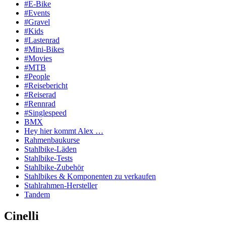
#E-Bike
#Events
#Gravel
#Kids
#Lastenrad
#Mini-Bikes
#Movies
#MTB
#People
#Reisebericht
#Reiserad
#Rennrad
#Singlespeed
BMX
Hey hier kommt Alex …
Rahmenbaukurse
Stahlbike-Läden
Stahlbike-Tests
Stahlbike-Zubehör
Stahlbikes & Komponenten zu verkaufen
Stahlrahmen-Hersteller
Tandem
Cinelli