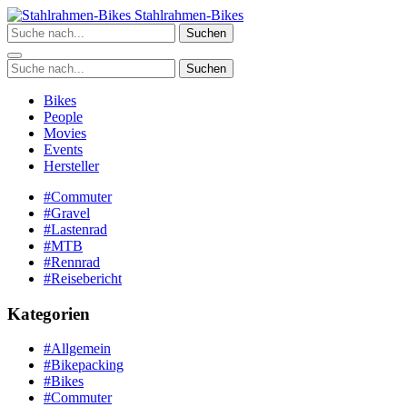
Zum
Stahlrahmen-Bikes
Inhalt
Suchen
springen
Suchen
Bikes
People
Movies
Events
Hersteller
#Commuter
#Gravel
#Lastenrad
#MTB
#Rennrad
#Reisebericht
Kategorien
#Allgemein
#Bikepacking
#Bikes
#Commuter