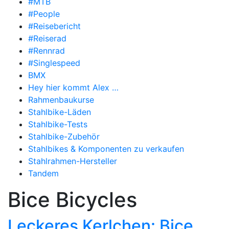
#MTB
#People
#Reisebericht
#Reiserad
#Rennrad
#Singlespeed
BMX
Hey hier kommt Alex …
Rahmenbaukurse
Stahlbike-Läden
Stahlbike-Tests
Stahlbike-Zubehör
Stahlbikes & Komponenten zu verkaufen
Stahlrahmen-Hersteller
Tandem
Bice Bicycles
Leckeres Kerlchen: Bice