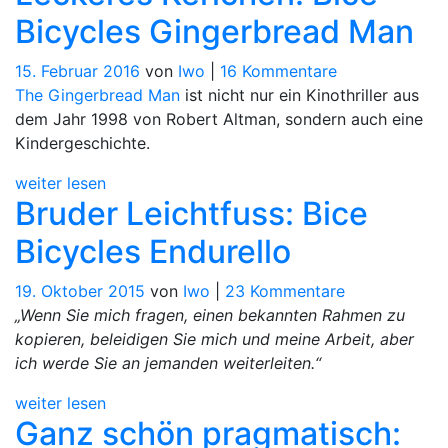
Bicycles Gingerbread Man
zu
15. Februar 2016
von
Iwo
|
16 Kommentare
Leckeres
The Gingerbread Man
ist nicht nur ein Kinothriller aus
Kerlchen:
dem Jahr 1998 von Robert Altman, sondern auch eine
Bice
Kindergeschichte.
Bicycles
weiter lesen
Gingerbread
Bruder Leichtfuss: Bice
Man
Bicycles Endurello
zu
19. Oktober 2015
von
Iwo
|
23 Kommentare
Bruder
„Wenn Sie mich fragen, einen bekannten Rahmen zu
Leichtfuss:
kopieren, beleidigen Sie mich und meine Arbeit, aber
Bice
ich werde Sie an jemanden weiterleiten.“
Bicycles
weiter lesen
Endurello
Ganz schön pragmatisch: