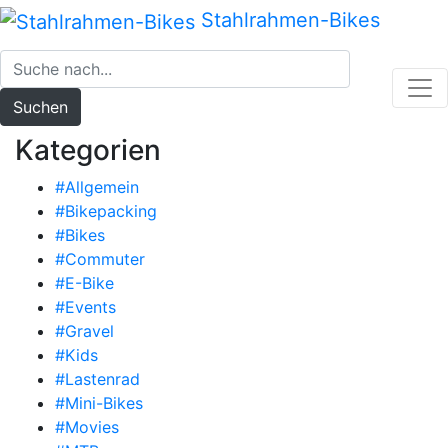
Zum
Stahlrahmen-Bikes
Inhalt
springen
Suchen
Kategorien
#Allgemein
#Bikepacking
#Bikes
#Commuter
#E-Bike
#Events
#Gravel
#Kids
#Lastenrad
#Mini-Bikes
#Movies