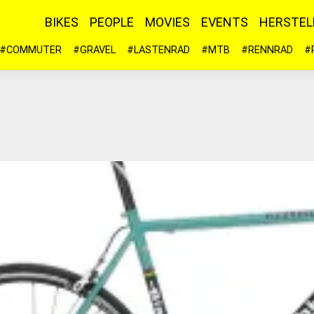
BIKES
PEOPLE
MOVIES
EVENTS
HERSTEL
#COMMUTER
#GRAVEL
#LASTENRAD
#MTB
#RENNRAD
#