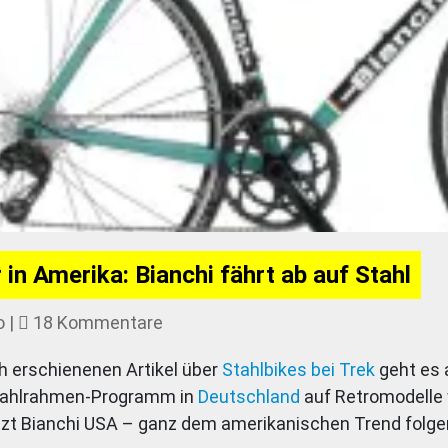
 in Amerika: Bianchi fährt ab auf Stahl
zu
o
|
18 Kommentare
Es
ch erschienenen Artikel über
Stahlbikes bei Trek
geht es a
ist
Stahlrahmen-Programm in
Deutschland
auf Retromodelle
mal
tzt Bianchi USA – ganz dem amerikanischen Trend folge
wieder