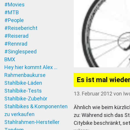
#Movies
#MTB
#People
#Reisebericht
#Reiserad
#Rennrad
#Singlespeed
BMX
Hey hier kommt Alex …
Rahmenbaukurse
Es ist mal wieder
Stahlbike-Läden
Stahlbike-Tests
13. Februar 2012
von
Iw
Stahlbike-Zubehör
Stahlbikes & Komponenten
Ähnlich wie beim kürzli
zu verkaufen
zu: Während sich das 
Stahlrahmen-Hersteller
Citybike beschränkt, se
Tandem