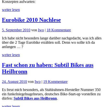
Konzepten aufwarten:
2010
weiter lesen
Eurobike 2010 Nachlese
zu
5. September 2010
von
Iwo
|
18 Kommentare
Eurobike
Ich habe nicht besonders lange darüber nachgedacht, was ich alles
2010
über die 2 Tage Eurobike erzählen soll. Denn wo sollte ich da
Nachlese
anfangen … ?
weiter lesen
Fast schon zu haben: Subtil Bikes aus
Heilbronn
zu
24. August 2010
von
Iwo
|
19 Kommentare
Fast
Es freut mich besonders, als Stahlrahmen-Hersteller Nummer 350
schon
ein funkelniegelnagelneues, deutsches Bike-Start-up vorstellen zu
zu
dürfen:
Subtil Bikes aus Heilbronn
.
haben:
Subtil
weiter lesen