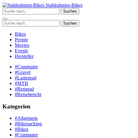
Zum
Stahlrahmen-Bikes
Inhalt
Suchen
springen
Suchen
Bikes
People
Movies
Events
Hersteller
#Commuter
#Gravel
#Lastenrad
#MTB
#Rennrad
#Reisebericht
Kategorien
#Allgemein
#Bikepacking
#Bikes
#Commuter