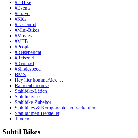
#E-Bike
#Events
#Gravel
#Kids
#Lastenrad
#Mini-Bikes
#Movies
#MTB
#People
#Reisebericht
#Reiserad
#Rennrad
#Singlespeed
BMX
Hey hier kommt Alex …
Rahmenbaukurse
Stahlbike-Läden
Stahlbike-Tests
Stahlbike-Zubehör
Stahlbikes & Komponenten zu verkaufen
Stahlrahmen-Hersteller
Tandem
Subtil Bikes