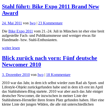
Stahl führt: Bike Expo 2011 Brand New
Award
zu
24. Mai 2011
von
Iwo
|
23 Kommentare
Stahl
Die
Bike Expo 2011
vom 21.-24. Juli in München ist eher eine breit
führt:
aufgestellte Fach- und Publikumsmesse und weniger etwas für
Bike
Handmade- bzw. Stahl-Enthusiasten.
Expo
2011
weiter lesen
Brand
New
Blick zurück nach vorn: Fünf deutsche
Award
Newcomer 2010
zu
3. Dezember 2010
von
Iwo
|
18 Kommentare
Blick
2010 war das Jahr, in dem ich selbst wieder zum Rad als Sport- und
zurück
Lifestyle-Objekt zurückgefunden habe und in dem ich erst im April
nach
das Stahlrahmen-Blog startete. 2010 war aber auch das Jahr einiger
vorn:
deutscher Newcomer, die inzwischen in meiner Liste der
Fünf
Stahlrahmen-Hersteller ihren festen Platz gefunden haben. Hier eine
deutsche
kleine Liste der jungen Wilden, die alle mit unterschiedlichen
Newcomer