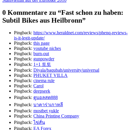
Stahlvielfalt auf der Eurobike 2010
0 Kommentare zu “
Fast schon zu haben:
Subtil Bikes aus Heilbronn
”
Pingback:
https://www.heraldnet.com/reviews/phenq-reviews-
is-it-legit-update/
Pingback:
this page
Pingback:
youtube niches
Pingback:
burn-out
Pingback:
gunpowder
Pingback:
1+1 토토
Pingback:
Diyala/baqubah/university/universal
Pingback:
PHUKET VILLA
Pingback:
cinema rule
Pingback:
Carol
Pingback:
deepseek
Pingback:
ดูบอลสด888
Pingback:
บาคาร่าเกาหลี
Pingback:
mostbet yukle
Pingback:
China Printing Company
Pingback:
ไข่สั่น
Pingback:
EA Forex