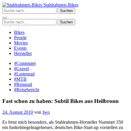
Zum
Stahlrahmen-Bikes
Inhalt
Suchen
springen
Suchen
Bikes
People
Movies
Events
Hersteller
#Commuter
#Gravel
#Lastenrad
#MTB
#Rennrad
#Reisebericht
Fast schon zu haben: Subtil Bikes aus Heilbronn
24. August 2010
von
Iwo
Es freut mich besonders, als Stahlrahmen-Hersteller Nummer 350
ein funkelniegelnagelneues, deutsches Bike-Start-up vorstellen zu