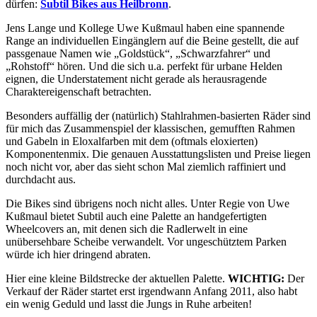
dürfen:
Subtil Bikes aus Heilbronn
.
Jens Lange und Kollege Uwe Kußmaul haben eine spannende
Range an individuellen Eingänglern auf die Beine gestellt, die auf
passgenaue Namen wie „Goldstück“, „Schwarzfahrer“ und
„Rohstoff“ hören. Und die sich u.a. perfekt für urbane Helden
eignen, die Understatement nicht gerade als herausragende
Charaktereigenschaft betrachten.
Besonders auffällig der (natürlich) Stahlrahmen-basierten Räder sind
für mich das Zusammenspiel der klassischen, gemufften Rahmen
und Gabeln in Eloxalfarben mit dem (oftmals eloxierten)
Komponentenmix. Die genauen Ausstattungslisten und Preise liegen
noch nicht vor, aber das sieht schon Mal ziemlich raffiniert und
durchdacht aus.
Die Bikes sind übrigens noch nicht alles. Unter Regie von Uwe
Kußmaul bietet Subtil auch eine Palette an handgefertigten
Wheelcovers an, mit denen sich die Radlerwelt in eine
unübersehbare Scheibe verwandelt. Vor ungeschütztem Parken
würde ich hier dringend abraten.
Hier eine kleine Bildstrecke der aktuellen Palette.
WICHTIG:
Der
Verkauf der Räder startet erst irgendwann Anfang 2011, also habt
ein wenig Geduld und lasst die Jungs in Ruhe arbeiten!