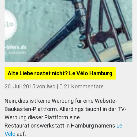
Alte Liebe rostet nicht? Le Vélo Hamburg
zu
20. Juli 2015
von
Iwo
|
21 Kommentare
Alte
Nein, dies ist keine Werbung für eine Website-
Liebe
Baukasten-Plattform. Allerdings taucht in der TV-
rostet
Werbung dieser Plattform eine
nicht?
Restaurationswerkstatt in Hamburg namens
Le
Le
Vélo
auf.
Vélo