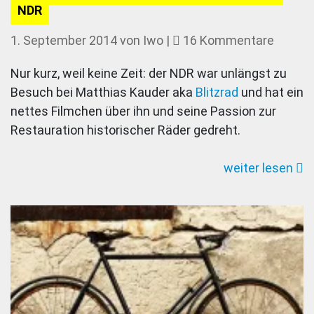
NDR
zu
1. September 2014
von
Iwo
|
16 Kommentare
Filmis
Nur kurz, weil keine Zeit: der NDR war unlängst zu
Passio
Besuch bei Matthias Kauder aka
Blitzrad
und hat ein
Blitzra
nettes Filmchen über ihn und seine Passion zur
beim
Restauration historischer Räder gedreht.
NDR
weiter lesen