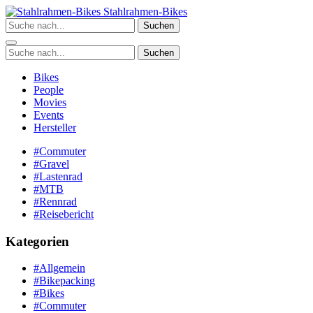
Zum
Stahlrahmen-Bikes
Inhalt
Suchen
springen
Suchen
Bikes
People
Movies
Events
Hersteller
#Commuter
#Gravel
#Lastenrad
#MTB
#Rennrad
#Reisebericht
Kategorien
#Allgemein
#Bikepacking
#Bikes
#Commuter