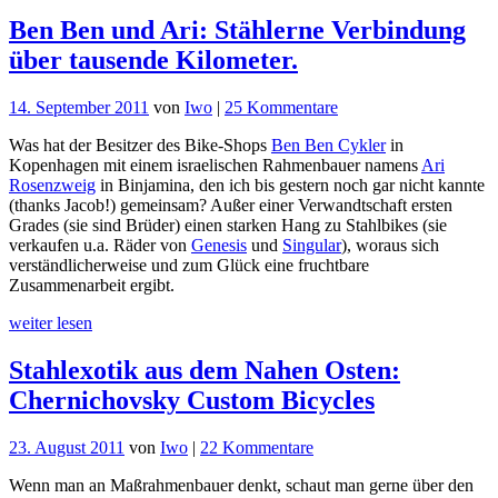
Ben Ben und Ari: Stählerne Verbindung
über tausende Kilometer.
zu
14. September 2011
von
Iwo
|
25 Kommentare
Ben
Was hat der Besitzer des Bike-Shops
Ben Ben Cykler
in
Ben
Kopenhagen mit einem israelischen Rahmenbauer namens
Ari
und
Rosenzweig
in Binjamina, den ich bis gestern noch gar nicht kannte
Ari:
(thanks Jacob!) gemeinsam? Außer einer Verwandtschaft ersten
Stählerne
Grades (sie sind Brüder) einen starken Hang zu Stahlbikes (sie
Verbindung
verkaufen u.a. Räder von
Genesis
und
Singular
), woraus sich
über
verständlicherweise und zum Glück eine fruchtbare
tausende
Zusammenarbeit ergibt.
Kilometer.
weiter lesen
Stahlexotik aus dem Nahen Osten:
Chernichovsky Custom Bicycles
zu
23. August 2011
von
Iwo
|
22 Kommentare
Stahlexotik
Wenn man an Maßrahmenbauer denkt, schaut man gerne über den
aus