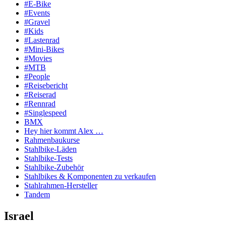
#E-Bike
#Events
#Gravel
#Kids
#Lastenrad
#Mini-Bikes
#Movies
#MTB
#People
#Reisebericht
#Reiserad
#Rennrad
#Singlespeed
BMX
Hey hier kommt Alex …
Rahmenbaukurse
Stahlbike-Läden
Stahlbike-Tests
Stahlbike-Zubehör
Stahlbikes & Komponenten zu verkaufen
Stahlrahmen-Hersteller
Tandem
Israel