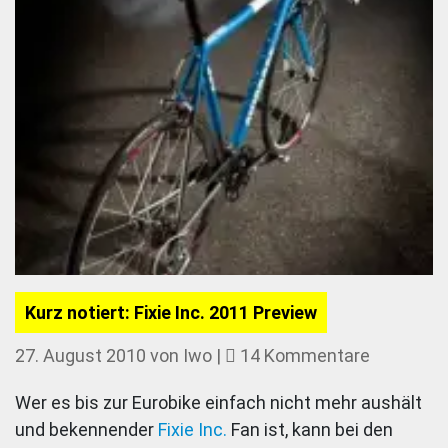
Kurz notiert: Fixie Inc. 2011 Preview
zu
27. August 2010
von
Iwo
|
14 Kommentare
Kurz
Wer es bis zur Eurobike einfach nicht mehr aushält
notiert:
und bekennender
Fixie Inc.
Fan ist, kann bei den
Fixie