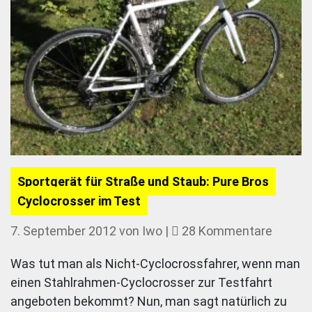
Sportgerät für Straße und Staub: Pure Bros
Cyclocrosser im Test
zu
7. September 2012
von
Iwo
|
28 Kommentare
Sportg
Was tut man als Nicht-Cyclocrossfahrer, wenn man
für
einen Stahlrahmen-Cyclocrosser zur Testfahrt
Straße
angeboten bekommt? Nun, man sagt natürlich zu
und