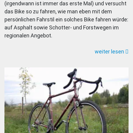
(irgendwann ist immer das erste Mal) und versucht
Staub:
das Bike so zu fahren, wie man eben mit dem
Pure
persönlichen Fahrstil ein solches Bike fahren würde:
Bros
auf Asphalt sowie Schotter- und Forstwegen im
Cycloc
regionalen Angebot.
im
Test
weiter lesen