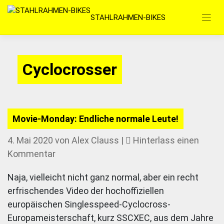
Zum
STAHLRAHMEN-BIKES
Inhalt
springen
Cyclocrosser
Movie-Monday: Endliche normale Leute!
4. Mai 2020
von
Alex Clauss
|
Hinterlass einen
für
Kommentar
Movie-
Naja, vielleicht nicht ganz normal, aber ein recht
Monday:
erfrischendes Video der hochoffiziellen
Endliche
europäischen Singlesspeed-Cyclocross-
normale
Europameisterschaft, kurz SSCXEC, aus dem Jahre
Leute!