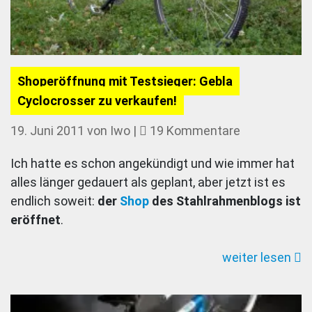
Shoperöffnung mit Testsieger: Gebla
Cyclocrosser zu verkaufen!
zu
19. Juni 2011
von
Iwo
|
19 Kommentare
Shoperöffnu
Ich hatte es schon angekündigt und wie immer hat
mit
alles länger gedauert als geplant, aber jetzt ist es
Testsieger:
endlich soweit:
der
Shop
des Stahlrahmenblogs ist
Gebla
eröffnet
.
Cyclocrosse
zu
weiter lesen
verkaufen!