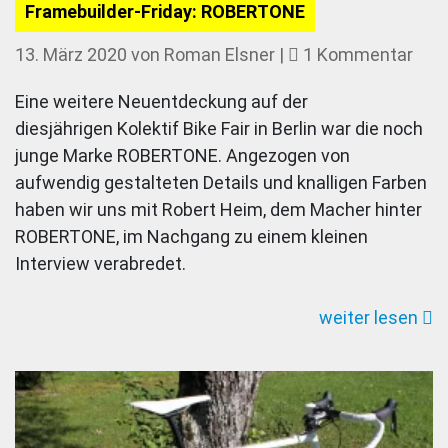
Framebuilder-Friday: ROBERTONE
zu
13. März 2020
von
Roman Elsner
|
1 Kommentar
Fram
Eine weitere Neuentdeckung auf der
Frid
diesjährigen Kolektif Bike Fair in Berlin war die noch
ROB
junge Marke ROBERTONE. Angezogen von
aufwendig gestalteten Details und knalligen Farben
haben wir uns mit Robert Heim, dem Macher hinter
ROBERTONE, im Nachgang zu einem kleinen
Interview verabredet.
weiter lesen