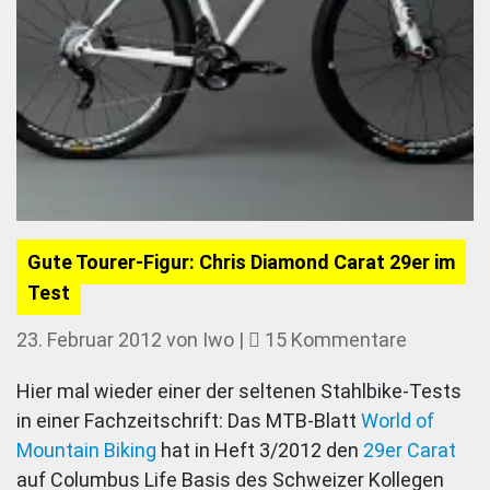
Gute Tourer-Figur: Chris Diamond Carat 29er im
Test
zu
23. Februar 2012
von
Iwo
|
15 Kommentare
Gute
Hier mal wieder einer der seltenen Stahlbike-Tests
Tourer-
in einer Fachzeitschrift: Das MTB-Blatt
World of
Figur:
Mountain Biking
hat in Heft 3/2012 den
29er Carat
Chris
auf Columbus Life Basis des Schweizer Kollegen
Diamond