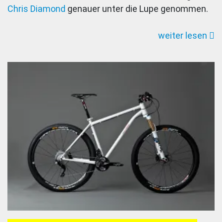
Chris Diamond
genauer unter die Lupe genommen.
Carat
29er
weiter lesen
im
Test