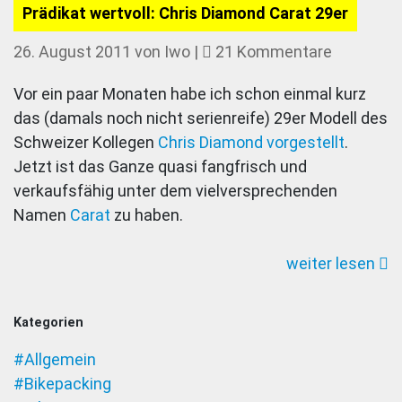
Prädikat wertvoll: Chris Diamond Carat 29er
zu
26. August 2011
von
Iwo
|
21 Kommentare
Prädikat
Vor ein paar Monaten habe ich schon einmal kurz
wertvoll:
das (damals noch nicht serienreife) 29er Modell des
Chris
Schweizer Kollegen
Chris Diamond vorgestellt
.
Diamond
Jetzt ist das Ganze quasi fangfrisch und
Carat
verkaufsfähig unter dem vielversprechenden
29er
Namen
Carat
zu haben.
weiter lesen
Kategorien
#Allgemein
#Bikepacking