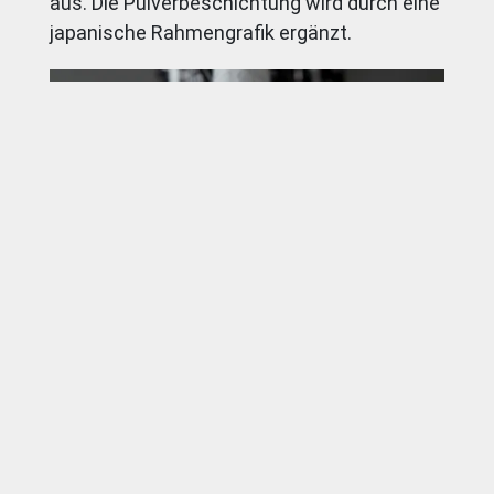
aus. Die Pulverbeschichtung wird durch eine
japanische Rahmengrafik ergänzt.
Das Komplettrad kommt u.a. mit einer Fox
F29 100 RLC FIT Federgabel mit 100mm
Federweg, Fulcrum Red Power 29 XL
Laufrädern, der Shimano XT (2 x 10) Gruppe
und Vorbau-/Lenker-/Sattelstützenkombi