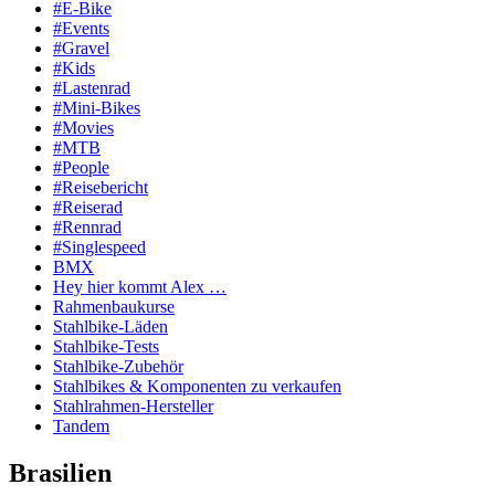
#E-Bike
#Events
#Gravel
#Kids
#Lastenrad
#Mini-Bikes
#Movies
#MTB
#People
#Reisebericht
#Reiserad
#Rennrad
#Singlespeed
BMX
Hey hier kommt Alex …
Rahmenbaukurse
Stahlbike-Läden
Stahlbike-Tests
Stahlbike-Zubehör
Stahlbikes & Komponenten zu verkaufen
Stahlrahmen-Hersteller
Tandem
Brasilien