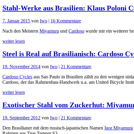
Stahl-Werke aus Brasilien: Klaus Poloni
zu
7. Januar 2015
von
Iwo
|
16 Kommentare
Stahl-
Nach den Meistern
Miyamura
und
Cardoso
wurde mir ein weiterer br
Werke
aus
weiter lesen
Brasilien:
Klaus
Steel is Real auf Brasilianisch: Cardoso Cy
Poloni
Custom
Frames
zu
19. November 2014
von
Iwo
|
21 Kommentare
Steel
Cardoso Cycles
aus Sao Paulo in Brasilien zählt zu den wenigen süda
is
Cardoso, der das Rahmenbau-Handwerk u.a. am United Bicycle Institu
Real
auf
weiter lesen
Brasilianisch:
Cardoso
Exotischer Stahl vom Zuckerhut: Miyamu
Cycles
zu
19. September 2012
von
Iwo
|
21 Kommentare
Exotischer
Den Brasilianer mit dem russisch-japanischen Namen
Igor Miyamura
Stahl
Rahmen aus True Temper S3.
vom