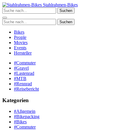
Zum
Stahlrahmen-Bikes
Inhalt
Suchen
springen
Suchen
Bikes
People
Movies
Events
Hersteller
#Commuter
#Gravel
#Lastenrad
#MTB
#Rennrad
#Reisebericht
Kategorien
#Allgemein
#Bikepacking
#Bikes
#Commuter