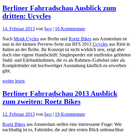
Berliner Fahrradschau Ausblick zum
dritten: Ucycles
zu
14. Februar 2013
von
Iwo
|
16 Kommentare
Berliner
Nach
Monk Cycles
aus Berlin und
Roetz Bikes
aus Amsterdam ist
Fahrradschau
nun in der kleinen Preview-Serie zur BFS 2013
Ucycles
aus Rieti in
Ausblick
Italien an der Reihe. Ihr Konzept ist nicht wirklich neu, zeigt aber
zum
doch eine eigene Handschrift: Singlespeeder mit muffenlos gelöteten
dritten:
Stahl- und Edelstahlrahmen, die es als Rahmen-/Gabelset oder als
Ucycles
Kompletträder mit hochwertiger Ausstattung käuflich zu erwerben
gibt.
weiter lesen
Berliner Fahrradschau 2013 Ausblick
zum zweiten: Roetz Bikes
zu
12. Februar 2013
von
Iwo
|
19 Kommentare
Berliner
Roetz Bikes
aus Amsterdam stellen eine interessante Frage: Wie
Fahrradschau
nachhaltig ist es, Fahrräder, die auf den ersten Blick unbrauchbar
2013