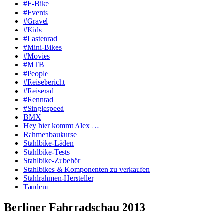
#E-Bike
#Events
#Gravel
#Kids
#Lastenrad
#Mini-Bikes
#Movies
#MTB
#People
#Reisebericht
#Reiserad
#Rennrad
#Singlespeed
BMX
Hey hier kommt Alex …
Rahmenbaukurse
Stahlbike-Läden
Stahlbike-Tests
Stahlbike-Zubehör
Stahlbikes & Komponenten zu verkaufen
Stahlrahmen-Hersteller
Tandem
Berliner Fahrradschau 2013