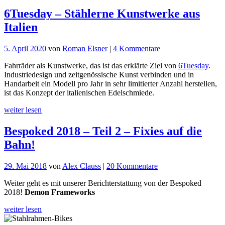
6Tuesday – Stählerne Kunstwerke aus
Italien
zu
5. April 2020
von
Roman Elsner
|
4 Kommentare
6Tuesday
Fahrräder als Kunstwerke, das ist das erklärte Ziel von
6Tuesday
.
–
Industriedesign und zeitgenössische Kunst verbinden und in
Stählerne
Handarbeit ein Modell pro Jahr in sehr limitierter Anzahl herstellen,
Kunstwerke
ist das Konzept der italienischen Edelschmiede.
aus
Italien
weiter lesen
Bespoked 2018 – Teil 2 – Fixies auf die
Bahn!
zu
29. Mai 2018
von
Alex Clauss
|
20 Kommentare
Bespoked
Weiter geht es mit unserer Berichterstattung von der Bespoked
2018
2018!
Demon Frameworks
–
Teil
weiter lesen
2
–