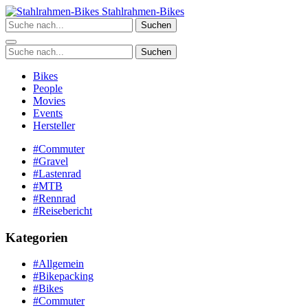
Zum
Stahlrahmen-Bikes
Inhalt
Suchen
springen
Suchen
Bikes
People
Movies
Events
Hersteller
#Commuter
#Gravel
#Lastenrad
#MTB
#Rennrad
#Reisebericht
Kategorien
#Allgemein
#Bikepacking
#Bikes
#Commuter