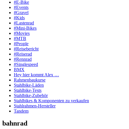
#E-Bike
#Events
#Gravel
#Kids
#Lastenrad
#Mini-Bikes
#Movies
#MTB
#People
#Reisebericht
#Reiserad
#Rennrad
#Singlespeed
BMX
Hey hier kommt Alex …
Rahmenbaukurse
Stahlbike-Läden
Stahlbike-Tests
Stahlbike-Zubehör
Stahlbikes & Komponenten zu verkaufen
Stahlrahmen-Hersteller
Tandem
bahnrad