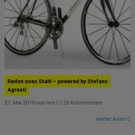
Radon goes Stahl – powered by Stefano
Agresti
zu
27. Mai 2010
von
Iwo
|
20 Kommentare
Radon
goes
weiter lesen
Stahl
–