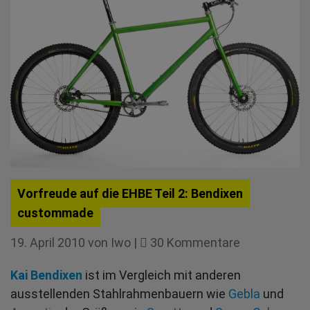
Vorfreude auf die EHBE Teil 2: Bendixen
custommade
zu
19. April 2010
von
Iwo
|
30 Kommentare
Vorfreude
Kai Bendixen
ist im Vergleich mit anderen
auf
ausstellenden Stahlrahmenbauern wie
Gebla
und
die