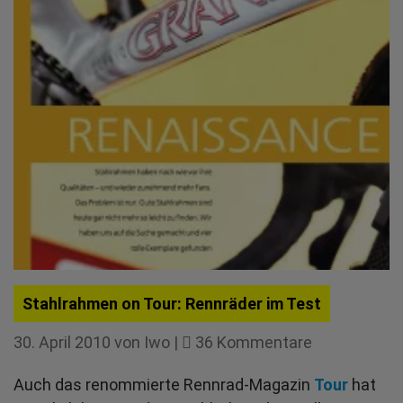
powered
by
Stefano
Agresti
Stahlrahmen on Tour: Rennräder im Test
zu
30. April 2010
von
Iwo
|
36 Kommentare
Stahlrahme
Auch das renommierte Rennrad-Magazin
Tour
hat
on