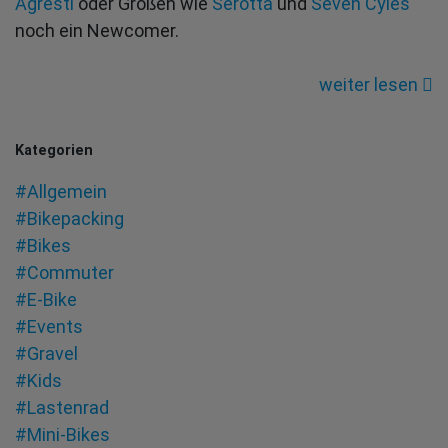
Agresti
oder Größen wie
Serotta
und
Seven Cyles
EHBE
noch ein Newcomer.
Teil
2:
weiter lesen
Bendixen
custommad
Kategorien
#Allgemein
#Bikepacking
#Bikes
#Commuter
#E-Bike
#Events
#Gravel
#Kids
#Lastenrad
#Mini-Bikes