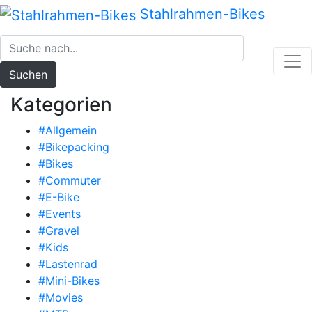
Zum
Stahlrahmen-Bikes
Inhalt
springen
Suchen
Kategorien
#Allgemein
#Bikepacking
#Bikes
#Commuter
#E-Bike
#Events
#Gravel
#Kids
#Lastenrad
#Mini-Bikes
#Movies