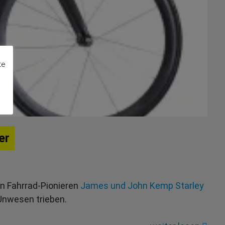
te
er
en Fahrrad-Pionieren
James und John Kemp Starley
 Unwesen trieben.