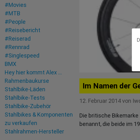
#Movies
#MTB
#People
#Reisebericht
#Reiserad
D
#Rennrad
#Singlespeed
BMX
Hey hier kommt Alex …
Rahmenbaukurse
Im Namen der Ge
Stahlbike-Läden
Stahlbike-Tests
12. Februar 2014
von
Iw
Stahlbike-Zubehör
Stahlbikes & Komponenten
Die britische Bikemarke
zu verkaufen
benannt, die beide im 1
Stahlrahmen-Hersteller
Tandem