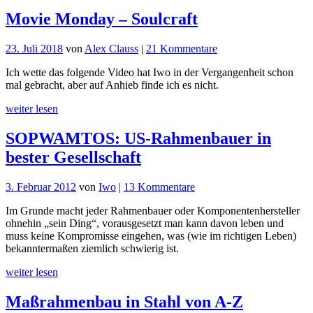
Movie Monday – Soulcraft
zu
23. Juli 2018
von
Alex Clauss
|
21 Kommentare
Movie
Ich wette das folgende Video hat Iwo in der Vergangenheit schon
Monday
mal gebracht, aber auf Anhieb finde ich es nicht.
–
Soulcraft
weiter lesen
SOPWAMTOS: US-Rahmenbauer in
bester Gesellschaft
zu
3. Februar 2012
von
Iwo
|
13 Kommentare
SOPWAMTOS:
Im Grunde macht jeder Rahmenbauer oder Komponentenhersteller
US-
ohnehin „sein Ding“, vorausgesetzt man kann davon leben und
Rahmenbauer
muss keine Kompromisse eingehen, was (wie im richtigen Leben)
in
bekanntermaßen ziemlich schwierig ist.
bester
Gesellschaft
weiter lesen
Maßrahmenbau in Stahl von A-Z