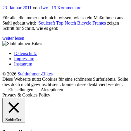
zu
23. Januar 2011
von
Iwo
|
19 Kommentare
Maßrahmenbau
Für alle, die immer noch nicht wissen, wie so ein Maßrahmen aus
in
Stahl gebaut wird:
Soulcraft Top Notch Bicycle Frames
zeigen
Stahl
Schritt für Schritt, wie es geht:
von
A-
weiter lesen
Z
Datenschutz
Impressum
Instagram
© 2026
Stahlrahmen-Bikes
Diese Webseite nutzt Cookies für eine schöneres Surferlebnis. Sollte
dies doch nicht gewünscht sein, können diese deaktiviert werden.
Einstellungen
Akzeptieren
Privacy & Cookies Policy
Schließen