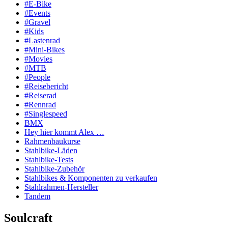
#E-Bike
#Events
#Gravel
#Kids
#Lastenrad
#Mini-Bikes
#Movies
#MTB
#People
#Reisebericht
#Reiserad
#Rennrad
#Singlespeed
BMX
Hey hier kommt Alex …
Rahmenbaukurse
Stahlbike-Läden
Stahlbike-Tests
Stahlbike-Zubehör
Stahlbikes & Komponenten zu verkaufen
Stahlrahmen-Hersteller
Tandem
Soulcraft