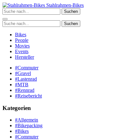
Zum
Stahlrahmen-Bikes
Inhalt
Suchen
springen
Suchen
Bikes
People
Movies
Events
Hersteller
#Commuter
#Gravel
#Lastenrad
#MTB
#Rennrad
#Reisebericht
Kategorien
#Allgemein
#Bikepacking
#Bikes
#Commuter