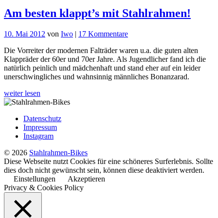
Am besten klappt’s mit Stahlrahmen!
zu
10. Mai 2012
von
Iwo
|
17 Kommentare
Am
Die Vorreiter der modernen Falträder waren u.a. die guten alten
besten
Klappräder der 60er und 70er Jahre. Als Jugendlicher fand ich die
klappt’s
natürlich peinlich und mädchenhaft und stand eher auf ein leider
mit
unerschwingliches und wahnsinnig männliches Bonanzarad.
Stahlrahmen!
weiter lesen
Datenschutz
Impressum
Instagram
© 2026
Stahlrahmen-Bikes
Diese Webseite nutzt Cookies für eine schöneres Surferlebnis. Sollte
dies doch nicht gewünscht sein, können diese deaktiviert werden.
Einstellungen
Akzeptieren
Privacy & Cookies Policy