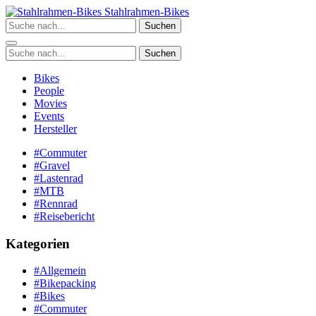
Zum
Stahlrahmen-Bikes
Inhalt
Suchen
springen
Suchen
Bikes
People
Movies
Events
Hersteller
#Commuter
#Gravel
#Lastenrad
#MTB
#Rennrad
#Reisebericht
Kategorien
#Allgemein
#Bikepacking
#Bikes
#Commuter