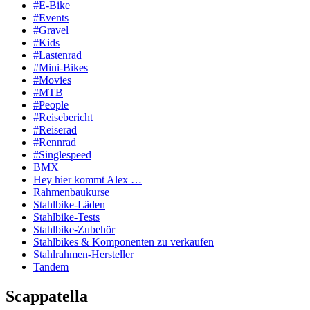
#E-Bike
#Events
#Gravel
#Kids
#Lastenrad
#Mini-Bikes
#Movies
#MTB
#People
#Reisebericht
#Reiserad
#Rennrad
#Singlespeed
BMX
Hey hier kommt Alex …
Rahmenbaukurse
Stahlbike-Läden
Stahlbike-Tests
Stahlbike-Zubehör
Stahlbikes & Komponenten zu verkaufen
Stahlrahmen-Hersteller
Tandem
Scappatella