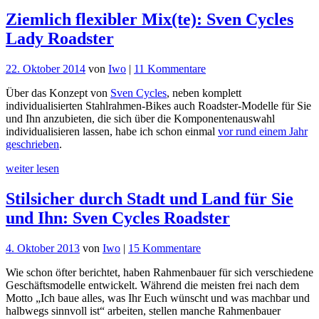
Ziemlich flexibler Mix(te): Sven Cycles
Lady Roadster
zu
22. Oktober 2014
von
Iwo
|
11 Kommentare
Ziemlich
Über das Konzept von
Sven Cycles
, neben komplett
flexibler
individualisierten Stahlrahmen-Bikes auch Roadster-Modelle für Sie
Mix(te):
und Ihn anzubieten, die sich über die Komponentenauswahl
Sven
individualisieren lassen, habe ich schon einmal
vor rund einem Jahr
Cycles
geschrieben
.
Lady
Roadster
weiter lesen
Stilsicher durch Stadt und Land für Sie
und Ihn: Sven Cycles Roadster
zu
4. Oktober 2013
von
Iwo
|
15 Kommentare
Stilsicher
Wie schon öfter berichtet, haben Rahmenbauer für sich verschiedene
durch
Geschäftsmodelle entwickelt. Während die meisten frei nach dem
Stadt
Motto „Ich baue alles, was Ihr Euch wünscht und was machbar und
und
halbwegs sinnvoll ist“ arbeiten, stellen manche Rahmenbauer
Land