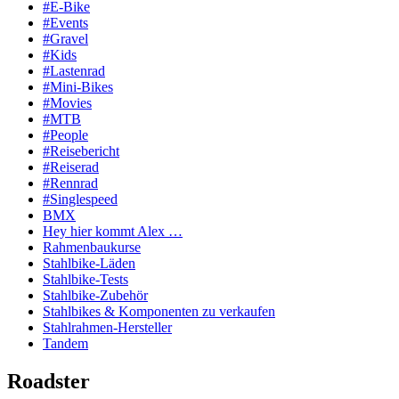
#E-Bike
#Events
#Gravel
#Kids
#Lastenrad
#Mini-Bikes
#Movies
#MTB
#People
#Reisebericht
#Reiserad
#Rennrad
#Singlespeed
BMX
Hey hier kommt Alex …
Rahmenbaukurse
Stahlbike-Läden
Stahlbike-Tests
Stahlbike-Zubehör
Stahlbikes & Komponenten zu verkaufen
Stahlrahmen-Hersteller
Tandem
Roadster