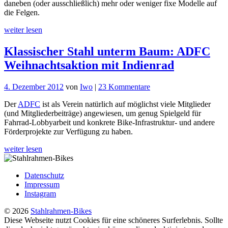
daneben (oder ausschließlich) mehr oder weniger fixe Modelle auf
für
die Felgen.
Sie
und
weiter lesen
Ihn:
Sven
Klassischer Stahl unterm Baum: ADFC
Cycles
Roadster
Weihnachtsaktion mit Indienrad
zu
4. Dezember 2012
von
Iwo
|
23 Kommentare
Klassischer
Der
ADFC
ist als Verein natürlich auf möglichst viele Mitglieder
Stahl
(und Mitgliederbeiträge) angewiesen, um genug Spielgeld für
unterm
Fahrrad-Lobbyarbeit und konkrete Bike-Infrastruktur- und andere
Baum:
Förderprojekte zur Verfügung zu haben.
ADFC
Weihnachtsaktion
weiter lesen
mit
Indienrad
Datenschutz
Impressum
Instagram
© 2026
Stahlrahmen-Bikes
Diese Webseite nutzt Cookies für eine schöneres Surferlebnis. Sollte