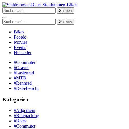
Zum
Stahlrahmen-Bikes
Inhalt
Suchen
springen
Suchen
Bikes
People
Movies
Events
Hersteller
#Commuter
#Gravel
#Lastenrad
#MTB
#Rennrad
#Reisebericht
Kategorien
#Allgemein
#Bikepacking
#Bikes
#Commuter