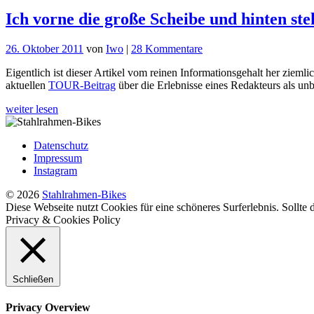
Ich vorne die große Scheibe und hinten st
zu
26. Oktober 2011
von
Iwo
|
28 Kommentare
Ich
Eigentlich ist dieser Artikel vom reinen Informationsgehalt her ziemli
vorne
aktuellen
TOUR-Beitrag
über die Erlebnisse eines Redakteurs als un
die
große
weiter lesen
Scheibe
und
hinten
Datenschutz
steh’n
Impressum
se
Instagram
auf:
Pyttel
© 2026
Stahlrahmen-Bikes
Rahmenbaukurs
Diese Webseite nutzt Cookies für eine schöneres Surferlebnis. Sollte
Privacy & Cookies Policy
Schließen
Privacy Overview