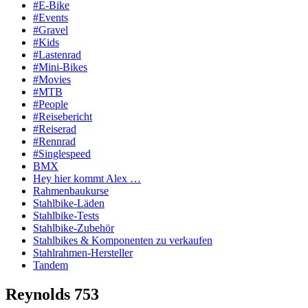
#E-Bike
#Events
#Gravel
#Kids
#Lastenrad
#Mini-Bikes
#Movies
#MTB
#People
#Reisebericht
#Reiserad
#Rennrad
#Singlespeed
BMX
Hey hier kommt Alex …
Rahmenbaukurse
Stahlbike-Läden
Stahlbike-Tests
Stahlbike-Zubehör
Stahlbikes & Komponenten zu verkaufen
Stahlrahmen-Hersteller
Tandem
Reynolds 753