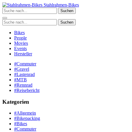
Zum
Stahlrahmen-Bikes
Inhalt
Suchen
springen
Suchen
Bikes
People
Movies
Events
Hersteller
#Commuter
#Gravel
#Lastenrad
#MTB
#Rennrad
#Reisebericht
Kategorien
#Allgemein
#Bikepacking
#Bikes
#Commuter