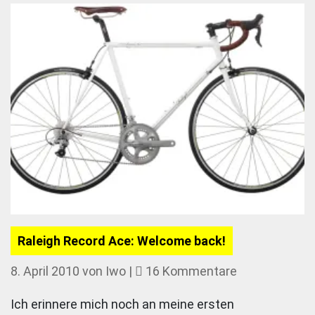
Raleigh Record Ace: Welcome back!
zu
8. April 2010
von
Iwo
|
16 Kommentare
Raleigh
Ich erinnere mich noch an meine ersten
Record