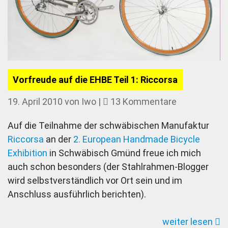
Vorfreude auf die EHBE Teil 1: Riccorsa
zu
19. April 2010
von
Iwo
|
13 Kommentare
Vorfreude
Auf die Teilnahme der schwäbischen Manufaktur
auf
Riccorsa
an der
2. European Handmade Bicycle
die
Exhibition
in Schwäbisch Gmünd freue ich mich
EHBE
auch schon besonders (der Stahlrahmen-Blogger
Teil
wird selbstverständlich vor Ort sein und im
1:
Anschluss ausführlich berichten).
Riccorsa
weiter lesen