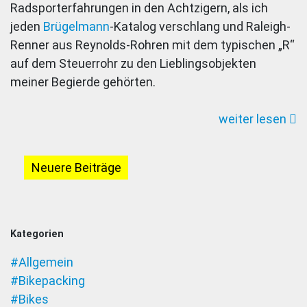
Radsporterfahrungen in den Achtzigern, als ich
Ace:
jeden
Brügelmann
-Katalog verschlang und Raleigh-
Welcome
Renner aus Reynolds-Rohren mit dem typischen „R“
back!
auf dem Steuerrohr zu den Lieblingsobjekten
meiner Begierde gehörten.
weiter lesen
Beitragsnavigation
Neuere Beiträge
Kategorien
#Allgemein
#Bikepacking
#Bikes