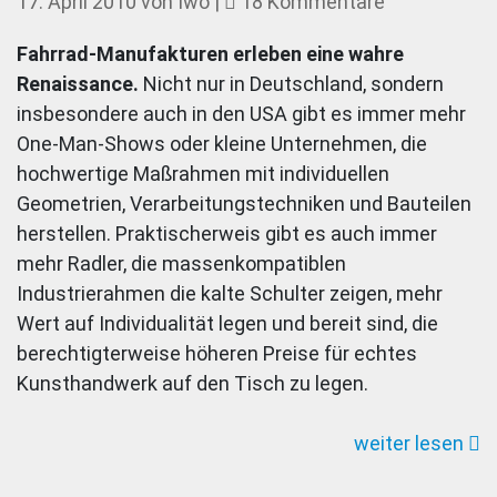
zu
17. April 2010
von
Iwo
|
18 Kommentare
Praxis-
Fahrrad-Manufakturen erleben eine wahre
Tipps
Renaissance.
Nicht nur in Deutschland, sondern
zur
insbesondere auch in den USA gibt es immer mehr
Auswahl
One-Man-Shows oder kleine Unternehmen, die
des
hochwertige Maßrahmen mit individuellen
passenden
Geometrien, Verarbeitungstechniken und Bauteilen
Maßrahmenb
herstellen. Praktischerweis gibt es auch immer
mehr Radler, die massenkompatiblen
Industrierahmen die kalte Schulter zeigen, mehr
Wert auf Individualität legen und bereit sind, die
berechtigterweise höheren Preise für echtes
Kunsthandwerk auf den Tisch zu legen.
weiter lesen