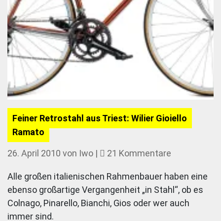
Feiner Retrostahl aus Triest: Wilier Gioiello
Ramato
zu
26. April 2010
von
Iwo
|
21 Kommentare
Feiner
Alle großen italienischen Rahmenbauer haben eine
Retrostahl
ebenso großartige Vergangenheit „in Stahl“, ob es
aus
Colnago, Pinarello, Bianchi, Gios oder wer auch
Triest:
immer sind.
Wilier