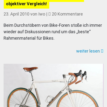
objektiver Vergleich!
zu
23. April 2010
von
Iwo
|
20 Kommentare
Stahlrahme
Beim Durchstöbern von Bike-Foren stoße ich immer
Alu?
wieder auf Diskussionen rund um das „beste“
Carbon?
Rahmenmaterial für Bikes.
Titan?
Ein
weiter lesen
objektiver
Vergleich!