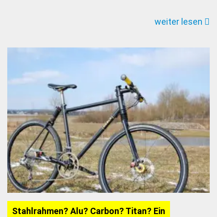
Gioiello
weiter lesen
Ramato
Stahlrahmen? Alu? Carbon? Titan? Ein