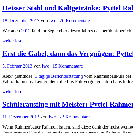
Heisser Stahl und Kaltgetränke: Pyttel R
zu
18. Dezember 2013
von
Iwo
|
20 Kommentare
Heisser
Wie auch
2012
fand im September diesen Jahres das berühmt-berüchtig
Stahl
und
weiter lesen
Kaltgetränke:
Pyttel
Erst die Gabel, dann das Vergnügen: Pytt
Rahmenbau-
Klassentreffen
zu
5. Februar 2013
von
Iwo
|
15 Kommentare
Erst
Alex‘ grandiose,
5-tägige Berichterstattung
vom Rahmenbaukurs bei Th
die
Fahrradrahmens. Leider bleibt die fürs Fahrvergnügen durchaus hilfr
Gabel,
dann
weiter lesen
das
Vergnügen:
Schülerausflug mit Meister: Pyttel Rahme
Pyttel
Gabelbaukurse
zu
11. Dezember 2012
von
Iwo
|
22 Kommentare
Schülerausflug
Wenn Rahmenbauer Rahmen bauen, sind diese dank der meist weniger re
mit
gemeinsamen Event zu veranstalten, zu dem diese ihre Räder mitbringe
Meister: