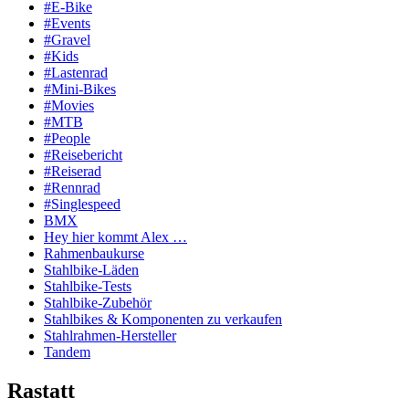
#E-Bike
#Events
#Gravel
#Kids
#Lastenrad
#Mini-Bikes
#Movies
#MTB
#People
#Reisebericht
#Reiserad
#Rennrad
#Singlespeed
BMX
Hey hier kommt Alex …
Rahmenbaukurse
Stahlbike-Läden
Stahlbike-Tests
Stahlbike-Zubehör
Stahlbikes & Komponenten zu verkaufen
Stahlrahmen-Hersteller
Tandem
Rastatt