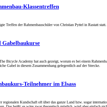
ahmenbau-Klassentreffen
te Treffen der Rahmenbauschüler von Christian Pyttel in Rastatt statt.
el Gabelbaukurse
e Bicycle Academy hat auch gezeigt, worum es bei einem Rahmenbau
eiche Gabel in diesem Zusammenhang gelegentlich auf der Strecke.
nbaukurs-Teilnehmer im Elsass
gionalen Kundschaft oft über das ganze Land bzw. sogar international
n. Das heißt: es wäre zwar theoretisch möglich, wird aber einfach nic