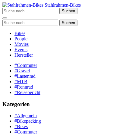
Zum
Stahlrahmen-Bikes
Inhalt
Suchen
springen
Suchen
Bikes
People
Movies
Events
Hersteller
#Commuter
#Gravel
#Lastenrad
#MTB
#Rennrad
#Reisebericht
Kategorien
#Allgemein
#Bikepacking
#Bikes
#Commuter