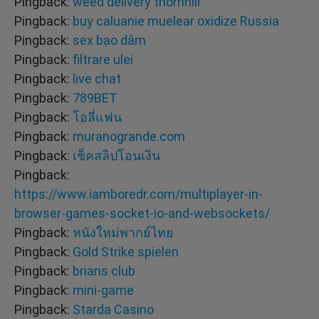
Pingback:
weed delivery thornhill
Pingback:
buy caluanie muelear oxidize Russia
Pingback:
sex bạo dâm
Pingback:
filtrare ulei
Pingback:
live chat
Pingback:
789BET
Pingback:
โอลี่แฟน
Pingback:
muranogrande.com
Pingback:
เช็คสลิปโอนเงิน
Pingback:
https://www.iamboredr.com/multiplayer-in-
browser-games-socket-io-and-websockets/
Pingback:
หนังใหม่พากย์ไทย
Pingback:
Gold Strike spielen
Pingback:
brians club
Pingback:
mini-game
Pingback:
Starda Casino