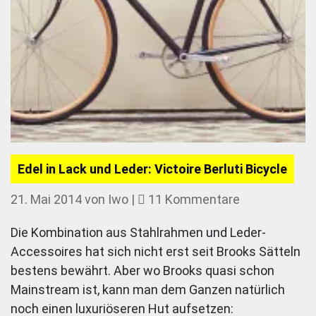
Edel in Lack und Leder: Victoire Berluti Bicycle
zu
21. Mai 2014
von
Iwo
|
11 Kommentare
Edel
Die Kombination aus Stahlrahmen und Leder-
in
Accessoires hat sich nicht erst seit Brooks Sätteln
Lack
bestens bewährt. Aber wo Brooks quasi schon
und
Mainstream ist, kann man dem Ganzen natürlich
Leder:
noch einen luxuriöseren Hut aufsetzen:
Victoire