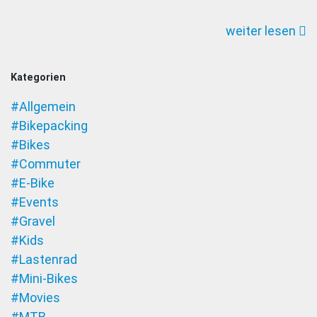
Berluti
weiter lesen
Bicycle
Kategorien
#Allgemein
#Bikepacking
#Bikes
#Commuter
#E-Bike
#Events
#Gravel
#Kids
#Lastenrad
#Mini-Bikes
#Movies
#MTB