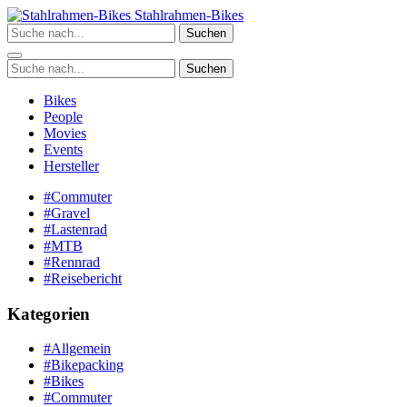
Zum
Stahlrahmen-Bikes
Inhalt
Suchen
springen
Suchen
Bikes
People
Movies
Events
Hersteller
#Commuter
#Gravel
#Lastenrad
#MTB
#Rennrad
#Reisebericht
Kategorien
#Allgemein
#Bikepacking
#Bikes
#Commuter