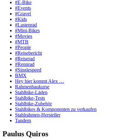
#E-Bike
#Events
#Gravel
#Kids
#Lastenrad
#Mini-Bikes
#Movies
#MTB
#People
#Reisebericht
#Reiserad
#Rennrad
#Singlespeed
BMX
Hey hier kommt Alex …
Rahmenbaukurse
Stahlbike-Läden
Stahlbike-Tests
Stahlbike-Zubehör
Stahlbikes & Komponenten zu verkaufen
Stahlrahmen-Hersteller
Tandem
Paulus Quiros