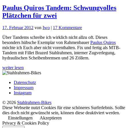
Paulus Quiros Tandem: Schwungvolles
Plätzchen für zwei
zu
17. Februar 2012
von
Iwo
|
17 Kommentare
Paulus
Über Tandems schreibe ich wirklich nicht allzu oft. Dieses
Quiros
besonders hübsche Exemplar von Rahmenbauer
Paulus Quiros
Tandem:
möchte ich Euch aber nicht vorenthalten. Fix und fertig als MTB-
Schwungvolles
Tandem mit Fillet Brazed Stahlrahmen, interner Zugverlegung,
Plätzchen
hydraulischen Scheibenbremsen und 26 Zöllern.
für
zwei
weiter lesen
Datenschutz
Impressum
Instagram
© 2026
Stahlrahmen-Bikes
Diese Webseite nutzt Cookies für eine schöneres Surferlebnis. Sollte
dies doch nicht gewünscht sein, können diese deaktiviert werden.
Einstellungen
Akzeptieren
Privacy & Cookies Policy