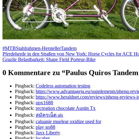
#MTB
Stahlrahmen-Hersteller
Tandem
Beitragsnavigation
Pferdeherde in den Straßen von New York: Horse Cycles for ACE Ho
Grazile Belastbarkeit: Shape Field Porteur-Bike
0 Kommentare zu “
Paulus Quiros Tandem:
Pingback:
Codeless automation testing
Pingback:
https://www.advantageja.eu/supplements/phenq-revi
Pingback:
https://www.heraldnet.com/reviews/phenq-reviews-is-
Pingback:
upx1688
Pingback:
recreation chocolate Austin Tx​
Pingback:
สมัครเน็ต ais
Pingback:
caluanie muelear oxidize used for​
Pingback:
play go88
Pingback:
Jaxx Liberty
Pingback:
lucabet