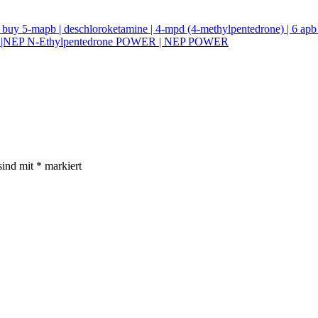
| buy 5-mapb | deschloroketamine | 4-mpd (4-methylpentedrone) | 6 ap
owder |NEP N-Ethylpentedrone POWER | NEP POWER
sind mit
*
markiert