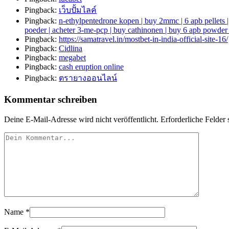
Pingback:
เว็บปั้มไลค์
Pingback:
n-ethylpentedrone kopen | buy 2mmc | 6 apb pellets 
poeder | acheter 3-me-pcp | buy cathinonen | buy 6 apb p
Pingback:
https://samatravel.in/mostbet-in-india-official-site-16/
Pingback:
Cidlina
Pingback:
megabet
Pingback:
cash eruption online
Pingback:
ตรายางออนไลน์
Kommentar schreiben
Deine E-Mail-Adresse wird nicht veröffentlicht.
Erforderliche Felder 
Name
*