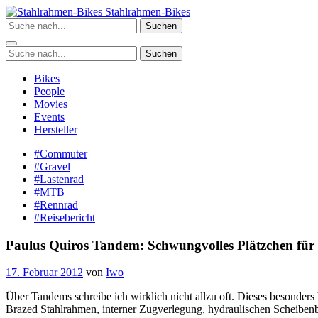
Zum
Stahlrahmen-Bikes
Inhalt
Suchen
springen
Suchen
Bikes
People
Movies
Events
Hersteller
#Commuter
#Gravel
#Lastenrad
#MTB
#Rennrad
#Reisebericht
Paulus Quiros Tandem: Schwungvolles Plätzchen für 
17. Februar 2012
von
Iwo
Über Tandems schreibe ich wirklich nicht allzu oft. Dieses besond
Brazed Stahlrahmen, interner Zugverlegung, hydraulischen Scheiben