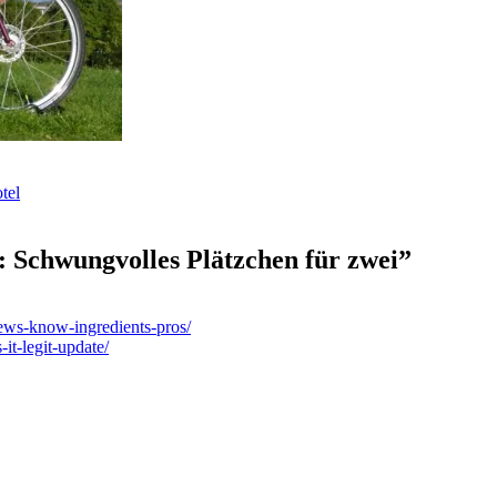
tel
 Schwungvolles Plätzchen für zwei
”
ews-know-ingredients-pros/
it-legit-update/