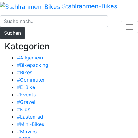
Zum
Stahlrahmen-Bikes
Inhalt
springen
Suchen
Kategorien
#Allgemein
#Bikepacking
#Bikes
#Commuter
#E-Bike
#Events
#Gravel
#Kids
#Lastenrad
#Mini-Bikes
#Movies