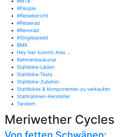
#MTB
#People
#Reisebericht
#Reiserad
#Rennrad
#Singlespeed
BMX
Hey hier kommt Alex …
Rahmenbaukurse
Stahlbike-Läden
Stahlbike-Tests
Stahlbike-Zubehör
Stahlbikes & Komponenten zu verkaufen
Stahlrahmen-Hersteller
Tandem
Meriwether Cycles
Von fetten Schwänen: