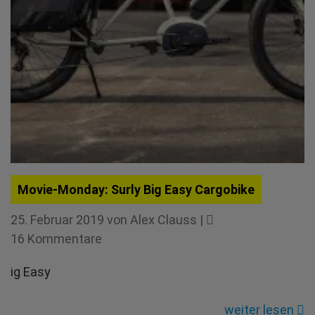
Movie-Monday: Surly Big Easy Cargobike
25. Februar 2019
von
Alex Clauss
|
zu
16 Kommentare
Movie-
ig Easy
Monday:
Surly
weiter lesen
Big