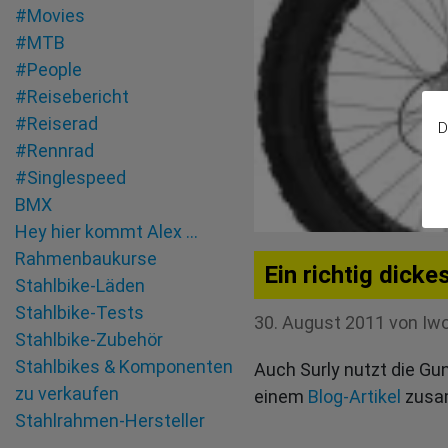
#Movies
#MTB
#People
#Reisebericht
#Reiserad
D
#Rennrad
#Singlespeed
BMX
Hey hier kommt Alex …
Rahmenbaukurse
Ein richtig dick
Stahlbike-Läden
Stahlbike-Tests
30. August 2011
von
Iw
Stahlbike-Zubehör
Stahlbikes & Komponenten
Auch Surly nutzt die Gun
zu verkaufen
einem
Blog-Artikel
zusa
Stahlrahmen-Hersteller
Tandem