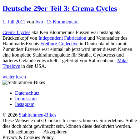
Deutsche 29er Teil 3: Crema Cycles
zu
1. Juli 2011
von
Iwo
|
13 Kommentare
Deutsche
Crema Cycles
aka Ken Bloomer aus Füssen war bislang als
29er
Brückenkopf von
Independent Fabrication
und Veranstalter des
Teil
Handmade-Events
Freiburg Collective
in Deutschland bekannt.
3:
Zumindest Ersteres war einmal: ab jetzt wird unter diesem Namen
Crema
eine komplette Stahlrahmenpalette für Straße, Cyclocross und
Cycles
härteres Gelände entwickelt – gefertigt von Rahmenbauer
Mike
Truelove
in den USA.
weiter lesen
Datenschutz
Impressum
Instagram
© 2026
Stahlrahmen-Bikes
Diese Webseite nutzt Cookies für eine schöneres Surferlebnis. Sollte
dies doch nicht gewünscht sein, können diese deaktiviert werden.
Einstellungen
Akzeptieren
Privacy & Cookies Policy