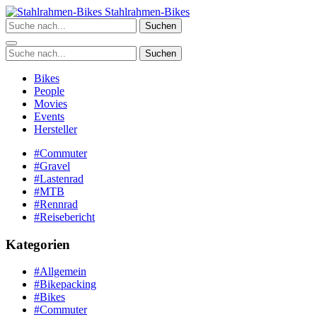
Zum
Stahlrahmen-Bikes
Inhalt
Suchen
springen
Suchen
Bikes
People
Movies
Events
Hersteller
#Commuter
#Gravel
#Lastenrad
#MTB
#Rennrad
#Reisebericht
Kategorien
#Allgemein
#Bikepacking
#Bikes
#Commuter