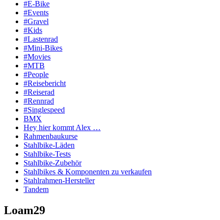
#E-Bike
#Events
#Gravel
#Kids
#Lastenrad
#Mini-Bikes
#Movies
#MTB
#People
#Reisebericht
#Reiserad
#Rennrad
#Singlespeed
BMX
Hey hier kommt Alex …
Rahmenbaukurse
Stahlbike-Läden
Stahlbike-Tests
Stahlbike-Zubehör
Stahlbikes & Komponenten zu verkaufen
Stahlrahmen-Hersteller
Tandem
Loam29