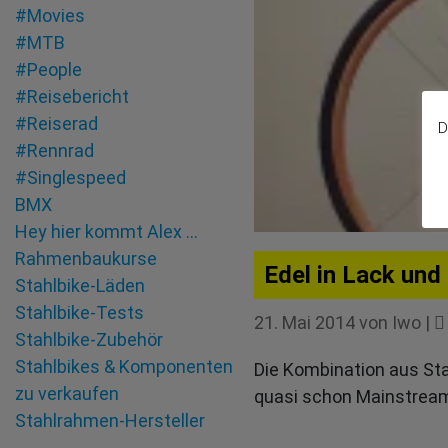
#Movies
#MTB
#People
#Reisebericht
#Reiserad
D
#Rennrad
#Singlespeed
BMX
Hey hier kommt Alex …
Rahmenbaukurse
Edel in Lack und 
Stahlbike-Läden
Stahlbike-Tests
21. Mai 2014
von
Iwo
|
Stahlbike-Zubehör
Stahlbikes & Komponenten
Die Kombination aus Sta
zu verkaufen
quasi schon Mainstream
Stahlrahmen-Hersteller
Tandem