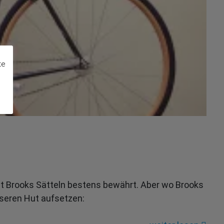
te
it Brooks Sätteln bestens bewährt. Aber wo Brooks
öseren Hut aufsetzen: