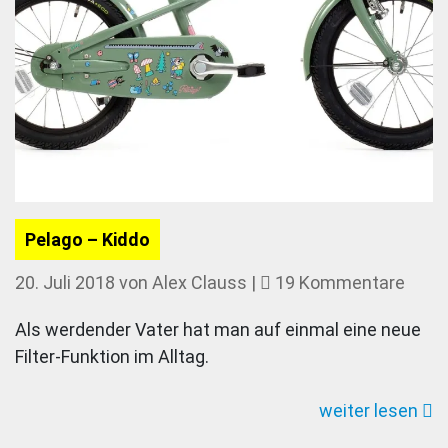
Pelago – Kiddo
zu
20. Juli 2018
von
Alex Clauss
|
19 Kommentare
Pela
Als werdender Vater hat man auf einmal eine neue
–
Filter-Funktion im Alltag.
Kidd
weiter lesen