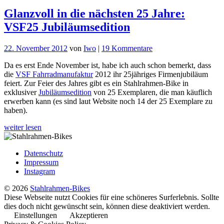
Glanzvoll in die nächsten 25 Jahre:
VSF25 Jubiläumsedition
zu
22. November 2012
von
Iwo
|
19 Kommentare
Glanzvoll
Da es erst Ende November ist, habe ich auch schon bemerkt, dass
in
die
VSF Fahrradmanufaktur
2012 ihr 25jähriges Firmenjubiläum
die
feiert. Zur Feier des Jahres gibt es ein Stahlrahmen-Bike in
nächsten
exklusiver
Jubiläumsedition
von 25 Exemplaren, die man käuflich
25
erwerben kann (es sind laut Website noch 14 der 25 Exemplare zu
Jahre:
haben).
VSF25
Jubiläumsedition
weiter lesen
Datenschutz
Impressum
Instagram
© 2026
Stahlrahmen-Bikes
Diese Webseite nutzt Cookies für eine schöneres Surferlebnis. Sollte
dies doch nicht gewünscht sein, können diese deaktiviert werden.
Einstellungen
Akzeptieren