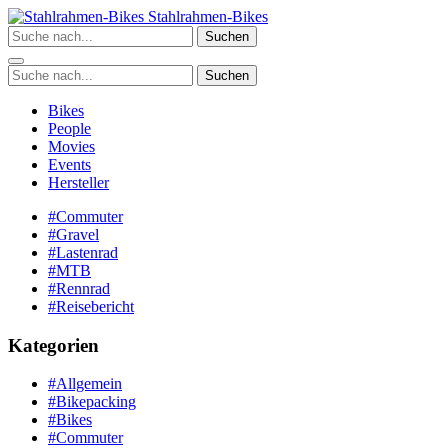
Zum
Stahlrahmen-Bikes
Inhalt
Suchen
springen
Suchen
Bikes
People
Movies
Events
Hersteller
#Commuter
#Gravel
#Lastenrad
#MTB
#Rennrad
#Reisebericht
Kategorien
#Allgemein
#Bikepacking
#Bikes
#Commuter