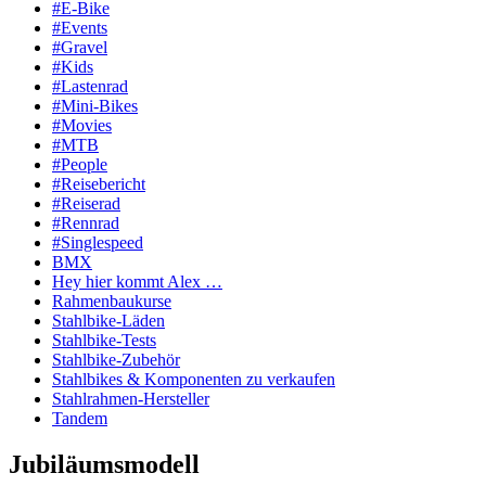
#E-Bike
#Events
#Gravel
#Kids
#Lastenrad
#Mini-Bikes
#Movies
#MTB
#People
#Reisebericht
#Reiserad
#Rennrad
#Singlespeed
BMX
Hey hier kommt Alex …
Rahmenbaukurse
Stahlbike-Läden
Stahlbike-Tests
Stahlbike-Zubehör
Stahlbikes & Komponenten zu verkaufen
Stahlrahmen-Hersteller
Tandem
Jubiläumsmodell