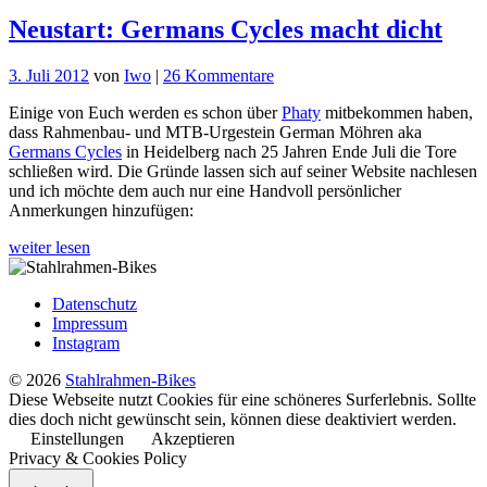
Neustart: Germans Cycles macht dicht
zu
3. Juli 2012
von
Iwo
|
26 Kommentare
Neustart:
Einige von Euch werden es schon über
Phaty
mitbekommen haben,
Germans
dass Rahmenbau- und MTB-Urgestein German Möhren aka
Cycles
Germans Cycles
in Heidelberg nach 25 Jahren Ende Juli die Tore
macht
schließen wird. Die Gründe lassen sich auf seiner Website nachlesen
dicht
und ich möchte dem auch nur eine Handvoll persönlicher
Anmerkungen hinzufügen:
weiter lesen
Datenschutz
Impressum
Instagram
© 2026
Stahlrahmen-Bikes
Diese Webseite nutzt Cookies für eine schöneres Surferlebnis. Sollte
dies doch nicht gewünscht sein, können diese deaktiviert werden.
Einstellungen
Akzeptieren
Privacy & Cookies Policy