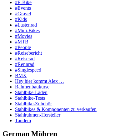
#E-Bike
#Events
#Gravel
#Kids
#Lastenrad
#Mini-Bikes
#Movies
#MTB
#People
#Reisebericht
#Reiserad
#Rennrad
#Singlespeed
BMX
Hey hier kommt Alex …
Rahmenbaukurse
Stahlbike-Läden
Stahlbike-Tests
Stahlbike-Zubehör
Stahlbikes & Komponenten zu verkaufen
Stahlrahmen-Hersteller
Tandem
German Möhren