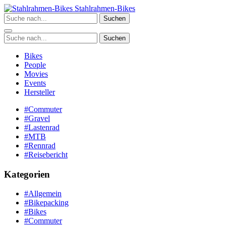
Zum
Stahlrahmen-Bikes
Inhalt
Suchen
springen
Suchen
Bikes
People
Movies
Events
Hersteller
#Commuter
#Gravel
#Lastenrad
#MTB
#Rennrad
#Reisebericht
Kategorien
#Allgemein
#Bikepacking
#Bikes
#Commuter