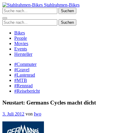
Zum
Stahlrahmen-Bikes
Inhalt
Suchen
springen
Suchen
Bikes
People
Movies
Events
Hersteller
#Commuter
#Gravel
#Lastenrad
#MTB
#Rennrad
#Reisebericht
Neustart: Germans Cycles macht dicht
3. Juli 2012
von
Iwo