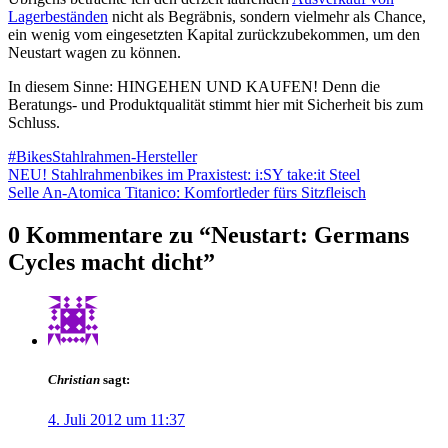
Lagerbeständen
nicht als Begräbnis, sondern vielmehr als Chance,
ein wenig vom eingesetzten Kapital zurückzubekommen, um den
Neustart wagen zu können.
In diesem Sinne: HINGEHEN UND KAUFEN! Denn die
Beratungs- und Produktqualität stimmt hier mit Sicherheit bis zum
Schluss.
#Bikes
Stahlrahmen-Hersteller
Beitragsnavigation
NEU! Stahlrahmenbikes im Praxistest: i:SY take:it Steel
Selle An-Atomica Titanico: Komfortleder fürs Sitzfleisch
0 Kommentare zu “
Neustart: Germans
Cycles macht dicht
”
Christian
sagt:
4. Juli 2012 um 11:37