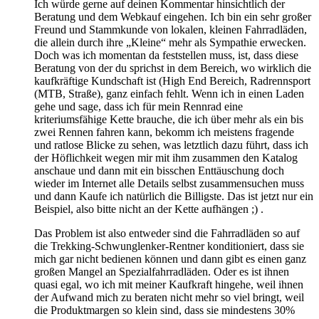
Ich würde gerne auf deinen Kommentar hinsichtlich der
Beratung und dem Webkauf eingehen. Ich bin ein sehr großer
Freund und Stammkunde von lokalen, kleinen Fahrradläden,
die allein durch ihre „Kleine“ mehr als Sympathie erwecken.
Doch was ich momentan da feststellen muss, ist, dass diese
Beratung von der du sprichst in dem Bereich, wo wirklich die
kaufkräftige Kundschaft ist (High End Bereich, Radrennsport
(MTB, Straße), ganz einfach fehlt. Wenn ich in einen Laden
gehe und sage, dass ich für mein Rennrad eine
kriteriumsfähige Kette brauche, die ich über mehr als ein bis
zwei Rennen fahren kann, bekomm ich meistens fragende
und ratlose Blicke zu sehen, was letztlich dazu führt, dass ich
der Höflichkeit wegen mir mit ihm zusammen den Katalog
anschaue und dann mit ein bisschen Enttäuschung doch
wieder im Internet alle Details selbst zusammensuchen muss
und dann Kaufe ich natürlich die Billigste. Das ist jetzt nur ein
Beispiel, also bitte nicht an der Kette aufhängen ;) .
Das Problem ist also entweder sind die Fahrradläden so auf
die Trekking-Schwunglenker-Rentner konditioniert, dass sie
mich gar nicht bedienen können und dann gibt es einen ganz
großen Mangel an Spezialfahrradläden. Oder es ist ihnen
quasi egal, wo ich mit meiner Kaufkraft hingehe, weil ihnen
der Aufwand mich zu beraten nicht mehr so viel bringt, weil
die Produktmargen so klein sind, dass sie mindestens 30%