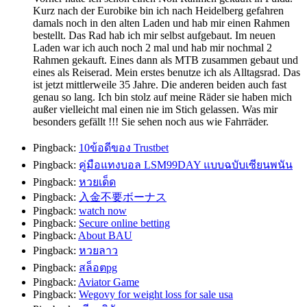
Kurz nach der Eurobike bin ich nach Heidelberg gefahren
damals noch in den alten Laden und hab mir einen Rahmen
bestellt. Das Rad hab ich mir selbst aufgebaut. Im neuen
Laden war ich auch noch 2 mal und hab mir nochmal 2
Rahmen gekauft. Eines dann als MTB zusammen gebaut und
eines als Reiserad. Mein erstes benutze ich als Alltagsrad. Das
ist jetzt mittlerweile 35 Jahre. Die anderen beiden auch fast
genau so lang. Ich bin stolz auf meine Räder sie haben mich
außer vielleicht mal einen nie im Stich gelassen. Was mir
besonders gefällt !!! Sie sehen noch aus wie Fahrräder.
Pingback:
10ข้อดีของ Trustbet
Pingback:
คู่มือแทงบอล LSM99DAY แบบฉบับเซียนพนัน
Pingback:
หวยเด็ด
Pingback:
入金不要ボーナス
Pingback:
watch now
Pingback:
Secure online betting
Pingback:
About BAU
Pingback:
หวยลาว
Pingback:
สล็อตpg
Pingback:
Aviator Game
Pingback:
Wegovy for weight loss for sale usa