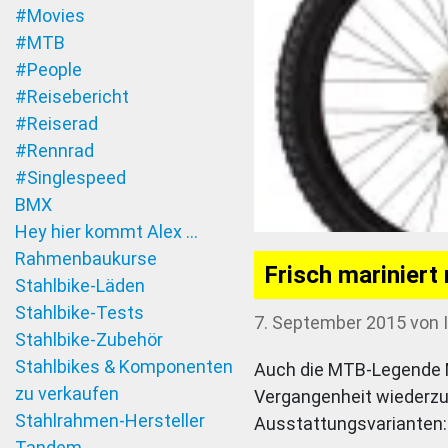
#Movies
#MTB
#People
#Reisebericht
#Reiserad
#Rennrad
#Singlespeed
BMX
Hey hier kommt Alex …
Rahmenbaukurse
Frisch mariniert
Stahlbike-Läden
Stahlbike-Tests
7. September 2015
von
Stahlbike-Zubehör
Stahlbikes & Komponenten
Auch die MTB-Legende Ma
zu verkaufen
Vergangenheit wiederzub
Stahlrahmen-Hersteller
Ausstattungsvarianten:
Tandem