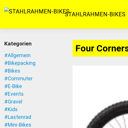
Zum
Inhalt
STAHLRAHMEN-BIKES
springen
Kategorien
Four Corner
#Allgemein
#Bikepacking
#Bikes
#Commuter
#E-Bike
#Events
#Gravel
#Kids
#Lastenrad
#Mini-Bikes