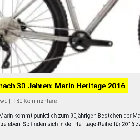
 nach 30 Jahren: Marin Heritage 2016
zu
Iwo
|
30 Kommentare
Frisch
rin kommt punktlich zum 30jährigen Bestehen der Marke
mariniert
eleben. So finden sich in der Heritage-Reihe für 2016 z
nach
30