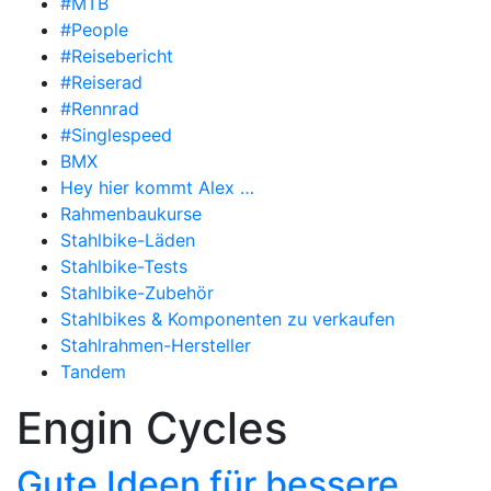
#MTB
#People
#Reisebericht
#Reiserad
#Rennrad
#Singlespeed
BMX
Hey hier kommt Alex …
Rahmenbaukurse
Stahlbike-Läden
Stahlbike-Tests
Stahlbike-Zubehör
Stahlbikes & Komponenten zu verkaufen
Stahlrahmen-Hersteller
Tandem
Engin Cycles
Gute Ideen für bessere