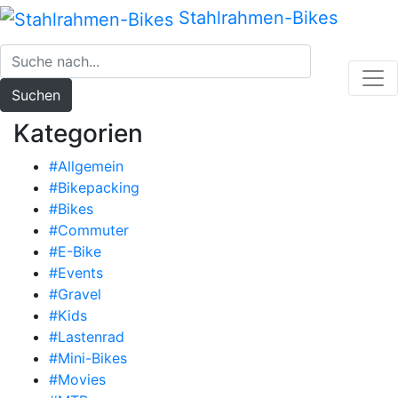
Zum
Stahlrahmen-Bikes
Inhalt
springen
Suchen
Kategorien
#Allgemein
#Bikepacking
#Bikes
#Commuter
#E-Bike
#Events
#Gravel
#Kids
#Lastenrad
#Mini-Bikes
#Movies