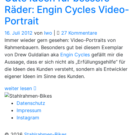
Räder: Engin Cycles Video-
Portrait
zu
16. Juli 2012
von
Iwo
|
27 Kommentare
Gute
Immer wieder gern gesehen: Video-Portraits von
Ideen
Rahmenbauern. Besonders gut bei diesem Exemplar
für
von Drew Guldalian aka
Engin Cycles
gefällt mir die
bessere
Aussage, dass er sich nicht als „Erfüllungsgehilfe“ für
Räder:
die Ideen des Kunden versteht, sondern als Entwickler
Engin
eigener Ideen im Sinne des Kunden.
Cycles
weiter lesen
Video-
Portrait
Datenschutz
Impressum
Instagram
© 2026
Stahlrahmen-Bikes