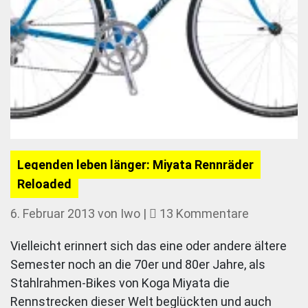
Legenden leben länger: Miyata Rennräder
Reloaded
zu
6. Februar 2013
von
Iwo
|
13 Kommentare
Legenden
Vielleicht erinnert sich das eine oder andere ältere
leben
Semester noch an die 70er und 80er Jahre, als
länger:
Stahlrahmen-Bikes von Koga Miyata die
Miyata
Rennstrecken dieser Welt beglückten und auch
Rennräder