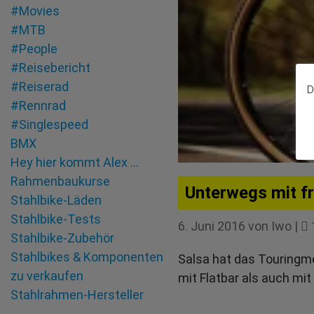
#Movies
#MTB
#People
#Reisebericht
#Reiserad
D
#Rennrad
#Singlespeed
BMX
Hey hier kommt Alex …
Rahmenbaukurse
Unterwegs mit f
Stahlbike-Läden
Stahlbike-Tests
6. Juni 2016
von
Iwo
|
Stahlbike-Zubehör
Stahlbikes & Komponenten
Salsa hat das Touringm
zu verkaufen
mit Flatbar als auch mi
Stahlrahmen-Hersteller
Tandem