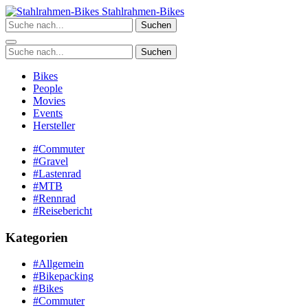
Zum
Stahlrahmen-Bikes
Inhalt
Suchen
springen
Suchen
Bikes
People
Movies
Events
Hersteller
#Commuter
#Gravel
#Lastenrad
#MTB
#Rennrad
#Reisebericht
Kategorien
#Allgemein
#Bikepacking
#Bikes
#Commuter