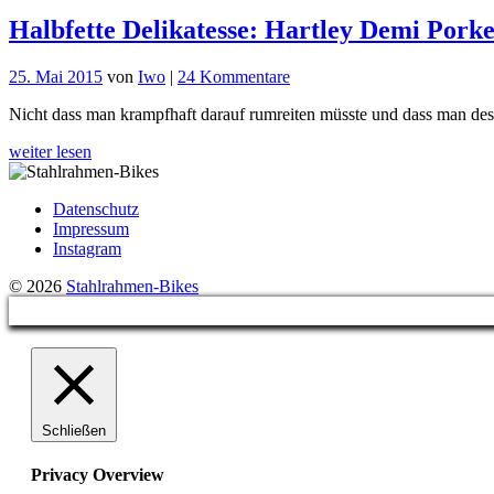
Halbfette Delikatesse: Hartley Demi Pork
zu
25. Mai 2015
von
Iwo
|
24 Kommentare
Halbfette
Nicht dass man krampfhaft darauf rumreiten müsste und dass man des
Delikatesse:
Hartley
weiter lesen
Demi
Porkeur
Datenschutz
Impressum
Instagram
© 2026
Stahlrahmen-Bikes
Schließen
Privacy Overview