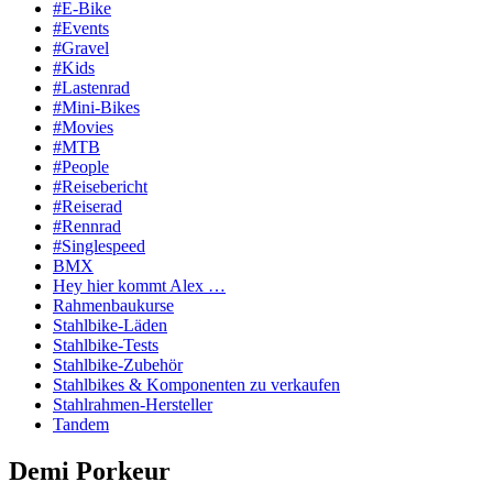
#E-Bike
#Events
#Gravel
#Kids
#Lastenrad
#Mini-Bikes
#Movies
#MTB
#People
#Reisebericht
#Reiserad
#Rennrad
#Singlespeed
BMX
Hey hier kommt Alex …
Rahmenbaukurse
Stahlbike-Läden
Stahlbike-Tests
Stahlbike-Zubehör
Stahlbikes & Komponenten zu verkaufen
Stahlrahmen-Hersteller
Tandem
Demi Porkeur