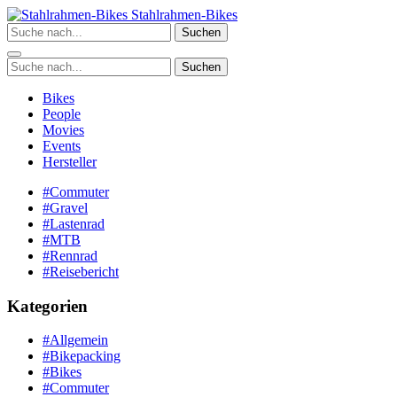
Zum
Stahlrahmen-Bikes
Inhalt
Suchen
springen
Suchen
Bikes
People
Movies
Events
Hersteller
#Commuter
#Gravel
#Lastenrad
#MTB
#Rennrad
#Reisebericht
Kategorien
#Allgemein
#Bikepacking
#Bikes
#Commuter