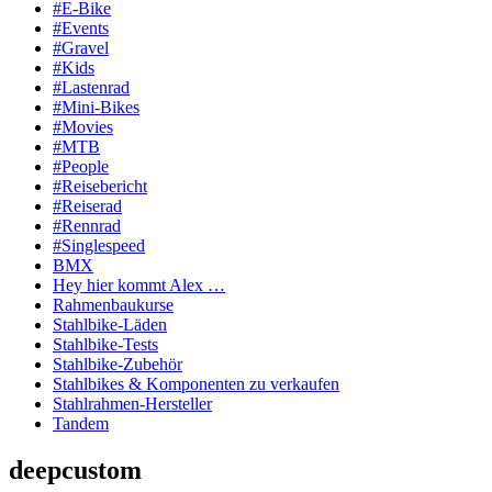
#E-Bike
#Events
#Gravel
#Kids
#Lastenrad
#Mini-Bikes
#Movies
#MTB
#People
#Reisebericht
#Reiserad
#Rennrad
#Singlespeed
BMX
Hey hier kommt Alex …
Rahmenbaukurse
Stahlbike-Läden
Stahlbike-Tests
Stahlbike-Zubehör
Stahlbikes & Komponenten zu verkaufen
Stahlrahmen-Hersteller
Tandem
deepcustom