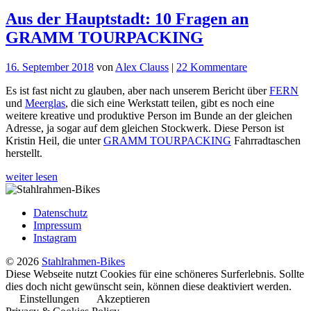
Aus der Hauptstadt: 10 Fragen an
GRAMM TOURPACKING
zu
16. September 2018
von
Alex Clauss
|
22 Kommentare
Aus
Es ist fast nicht zu glauben, aber nach unserem Bericht über
FERN
der
und
Meerglas
, die sich eine Werkstatt teilen, gibt es noch eine
Hauptstadt:
weitere kreative und produktive Person im Bunde an der gleichen
10
Adresse, ja sogar auf dem gleichen Stockwerk. Diese Person ist
Fragen
Kristin Heil, die unter
GRAMM TOURPACKING
Fahrradtaschen
an
herstellt.
GRAMM
TOURPACK
weiter lesen
Datenschutz
Impressum
Instagram
© 2026
Stahlrahmen-Bikes
Diese Webseite nutzt Cookies für eine schöneres Surferlebnis. Sollte
dies doch nicht gewünscht sein, können diese deaktiviert werden.
Einstellungen
Akzeptieren